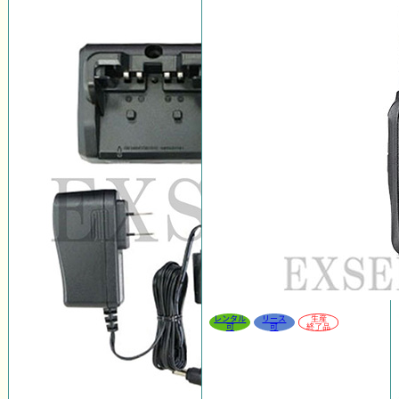
レンタル
リース
生産
可
可
終了品