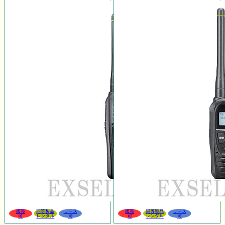
販売
同等製品
リース
販売
同等製品
リース
可
レンタル
可
可
レンタル
可