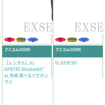
販売
同等製品
リース
販売
同等製品
リース
可
レンタル
可
可
レンタル
可
アイコム(ICOM)
アイコム(ICOM)
【レンタル】IC-
IC-DPR7BT
DPR7BT Bluetooth®
or 有線 選べるイヤホン
マイクタイプセット