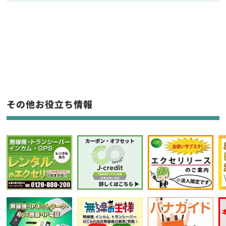
販売
/
レンタル
/
リース
新品
/
中古
生産終了品を含む
フリーワード入力(製品名等)
その他お役立ち情報
選択条件をリセット