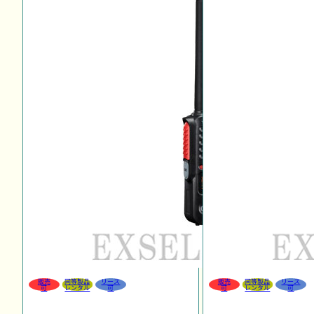
販売
同等製品
リース
販売
同等製品
リース
可
レンタル
可
可
レンタル
可