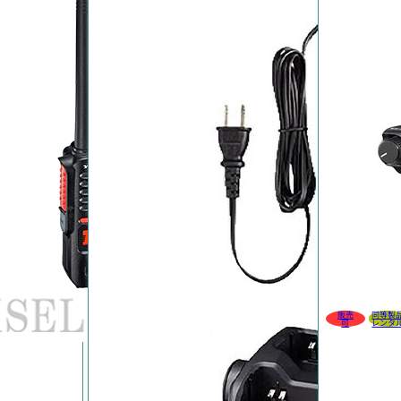
販売
同等製
可
レンタ