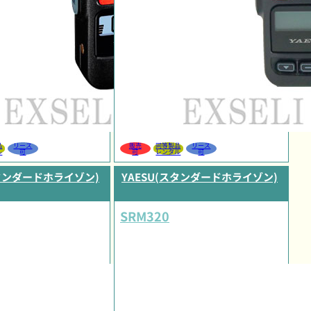
品
リース
販売
同等製品
リース
ル
可
可
レンタル
可
スタンダードホライゾン)
YAESU(スタンダードホライゾン)
SRM320