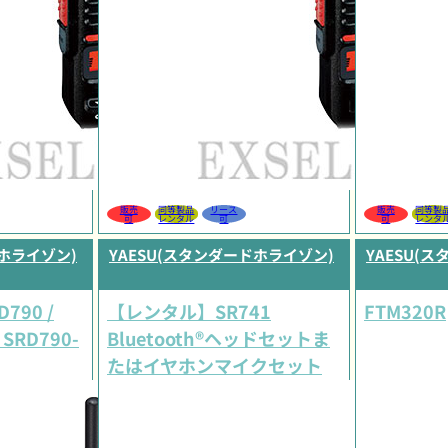
販売
同等製品
リース
販売
同等製
可
レンタル
可
可
レンタ
ドホライゾン)
YAESU(スタンダードホライゾン)
YAESU(
D790 /
【レンタル】SR741
FTM320R
 SRD790-
Bluetooth®ヘッドセットま
たはイヤホンマイクセット