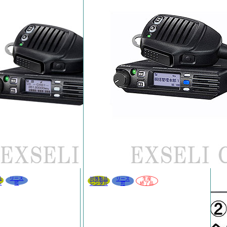
品
リース
同等製品
リース
生産
ル
可
レンタル
可
終了品