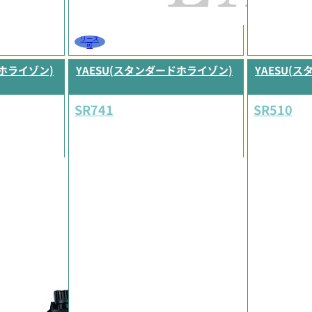
リース
可
ドホライゾン)
YAESU(スタンダードホライゾン)
YAESU(
SR741
SR510