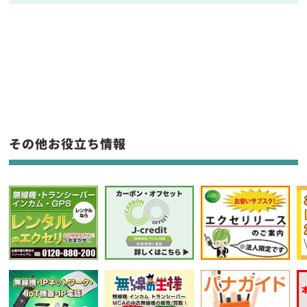
販売
/
レンタル
/
リース
新品
/
中古
生産終了品を含む
フリーワード入力(製品名等)
その他お役立ち情報
選択条件をリセット