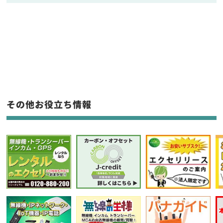
販売
/
レンタル
/
リース
新品
/
中古
生産終了品を含む
フリーワード入力(製品名等)
その他お役立ち情報
選択条件をリセット