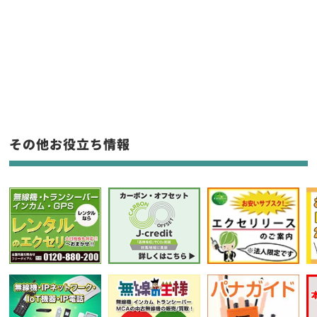
販売
/
レンタル
/
リース
新品
/
中古
生産終了品を含む
フリーワード入力(製品名等)
その他お役立ち情報
選択条件をリセット