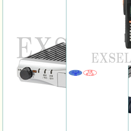
リース
生産
可
終了品