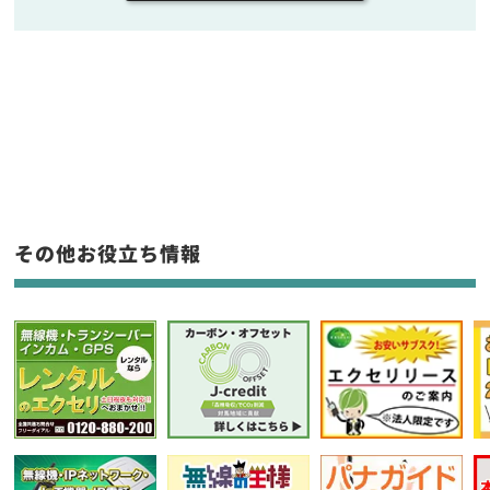
販売
/
レンタル
/
リース
新品
/
中古
生産終了品を含む
フリーワード入力(製品名等)
その他お役立ち情報
選択条件をリセット