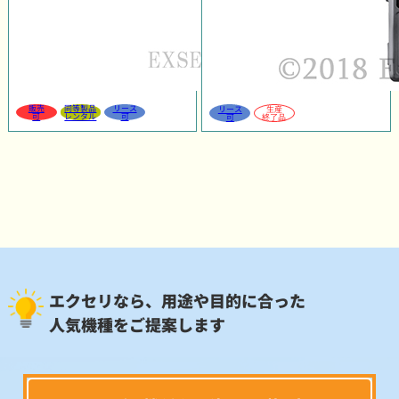
販売
同等製品
リース
リース
生産
可
レンタル
可
可
終了品
エクセリなら、用途や目的に合った
人気機種をご提案します