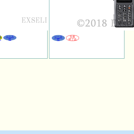
品
リース
リース
生産
ル
可
可
終了品