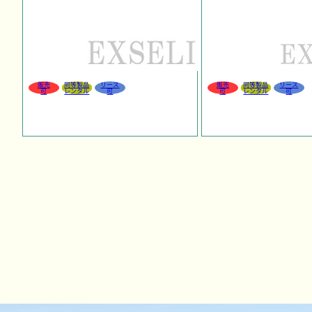
販売
同等製品
リース
販売
同等製品
リース
可
レンタル
可
可
レンタル
可