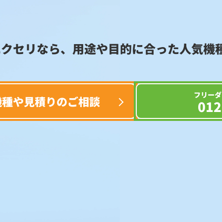
エクセリなら、用途や目的に合った
人気機
フリーダ
機種や見積りのご相談
012