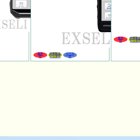
販売
同等製
可
レンタ
販売
同等製品
リース
可
レンタル
可