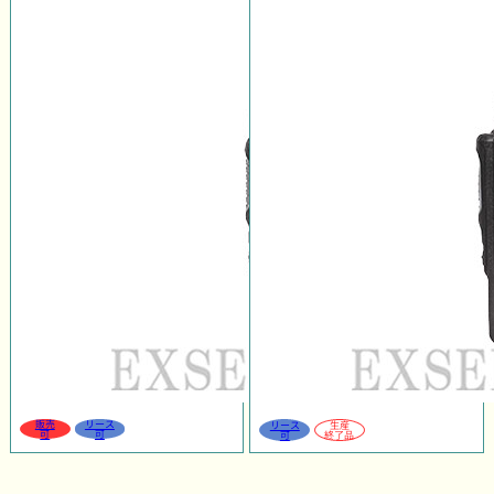
販売
リース
リース
生産
可
可
可
終了品