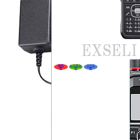
販売
レンタル
リース
可
可
可