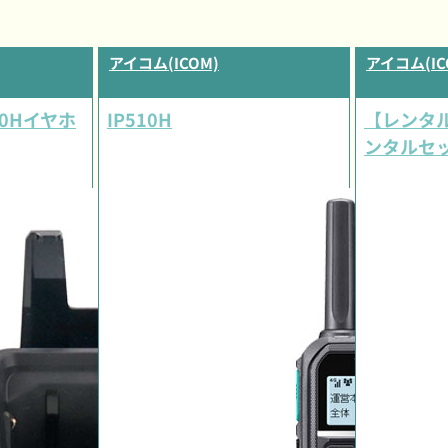
アイコム(ICOM)
アイコム(IC
10Hイヤホ
IP510H
【レンタル】
ンタルセ