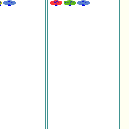
品
リース
販売
レンタル
リース
ル
可
可
可
可