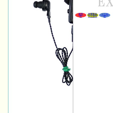
販売
同等製品
リース
可
レンタル
可