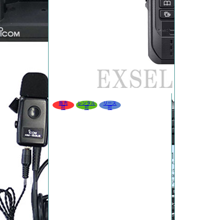
販売
レンタル
リース
可
可
可