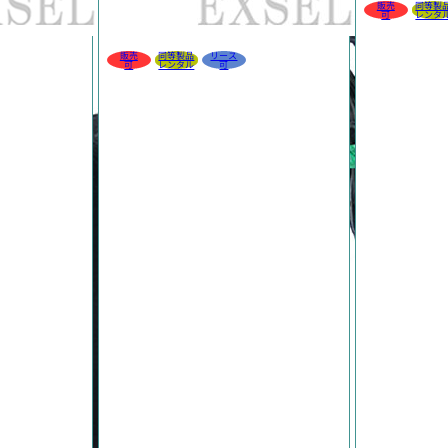
販売
同等製
可
レンタ
販売
同等製品
リース
可
レンタル
可