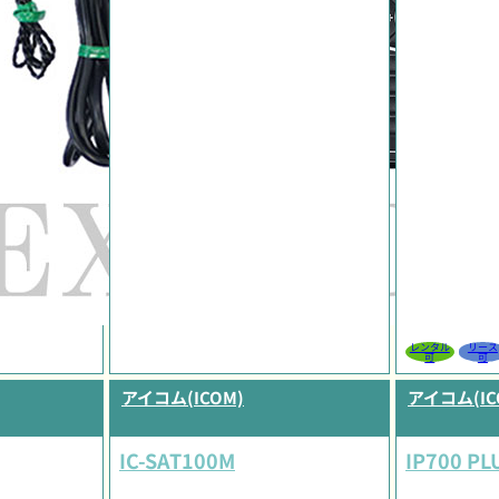
レンタル
リース
可
可
アイコム(ICOM)
アイコム(IC
IC-SAT100M
IP700 PLU