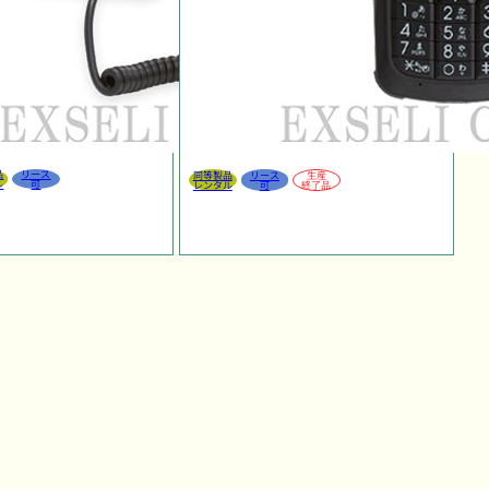
品
リース
同等製品
リース
生産
ル
可
レンタル
可
終了品