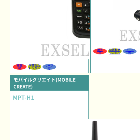
販売
同等製品
リース
可
レンタル
可
販売
同等製品
リース
可
レンタル
可
モバイルクリエイト(MOBILE
CREATE)
MPT-H1