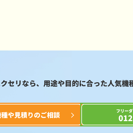
エクセリなら、用途や目的に合った
人気機
フリーダ
機種や見積りのご相談
012