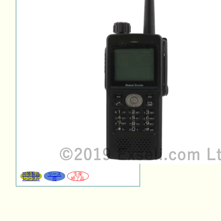
同等製品
リース
生産
レンタル
可
終了品