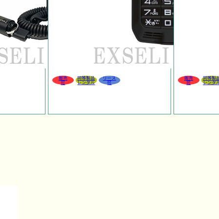
販売
同等製品
リース
販売
同等製
可
レンタル
可
可
レンタ