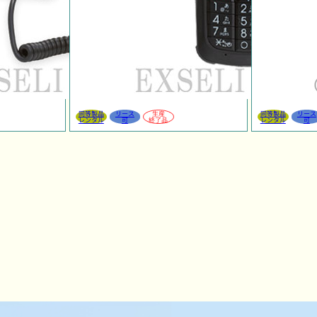
同等製品
リース
生産
同等製品
リース
レンタル
可
終了品
レンタル
可