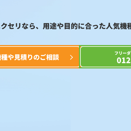
エクセリなら、用途や目的に合った
人気機
フリーダ
機種や見積りのご相談
012