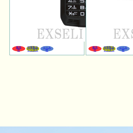
販売
同等製品
リース
販売
同等製品
リース
可
レンタル
可
可
レンタル
可