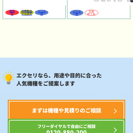
販売
同等製品
リース
リース
生産
可
レンタル
可
可
終了品
エクセリなら、用途や目的に合った
人気機種をご提案します
まずは機種や見積りのご相談
フリーダイヤルで自由にご相談
0120-880-200