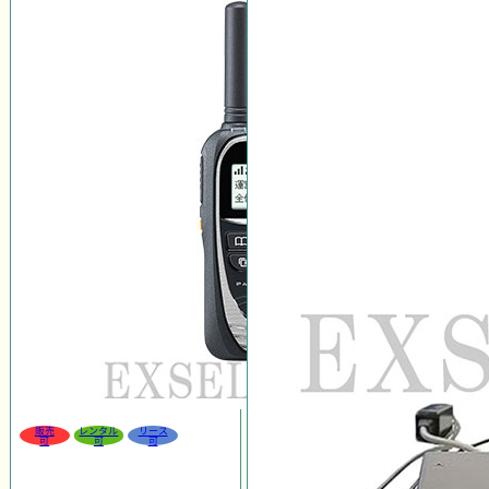
販売
レンタル
リース
可
可
可