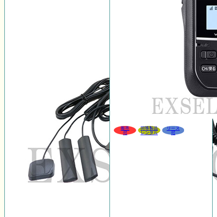
販売
同等製品
リース
可
レンタル
可