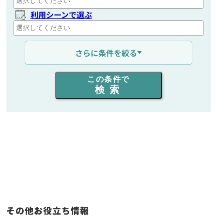
利用シーンで選ぶ
通信距離を選ぶ
さらに条件を絞る
出力を選ぶ
この条件で
検索
同時通話人数を選ぶ
販売
/
レンタル
/
リース
新品
/
中古
生産終了品を含む
フリーワード入力(製品名等)
その他お役立ち情報