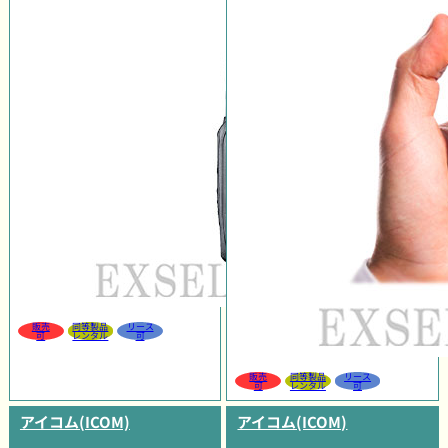
販売
同等製品
リース
可
レンタル
可
販売
同等製品
リース
可
レンタル
可
アイコム(ICOM)
アイコム(ICOM)