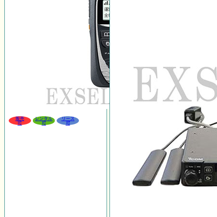
販売
レンタル
リース
可
可
可