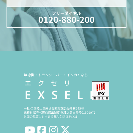
フリーダイヤル
0120-880-200
無線機・トランシーバー・インカムなら
一社)全国陸上無線協会関東支部会員 第245号
総務省 販売代理店届出制度 代理店届出番号C1909977
外国公館等に対する消費税免除指定店舗