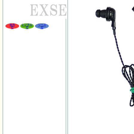
販売
レンタル
リース
可
可
可