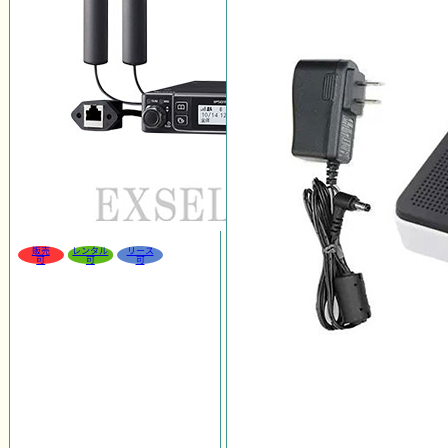
販売
レンタル
リース
可
可
可