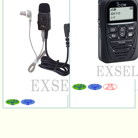
レンタル
リース
生産
可
可
終了品
レンタル
リース
可
可