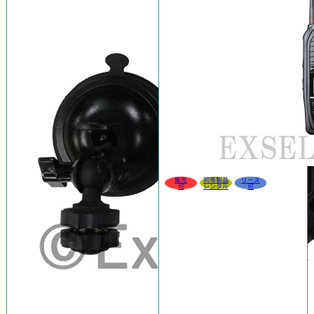
販売
同等製品
リース
可
レンタル
可