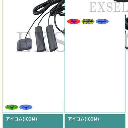
販売
同等製品
リース
可
レンタル
可
レンタル
リース
可
可
アイコム(ICOM)
アイコム(ICOM)