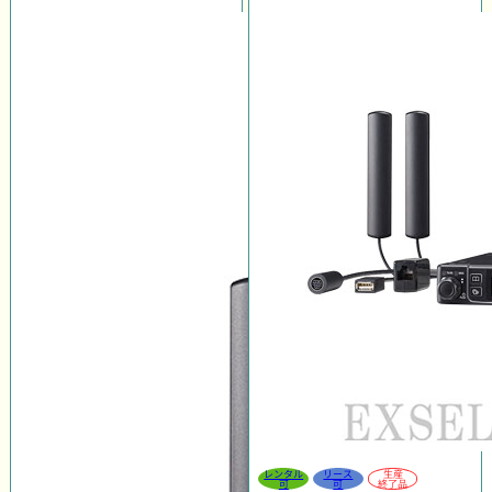
レンタル
リース
生産
可
可
終了品