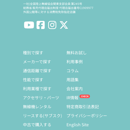
一社)全国陸上無線協会関東支部会員 第245号
総務省 販売代理店届出制度 代理店届出番号C1909977
外国公館等に対する消費税免除指定店舗
種別で探す
無料お試し
メーカーで探す
利用事例
通信距離で探す
コラム
性能で探す
用語集
利用業種で探す
会社案内
アクセサリ・パーツ
IR情報
無線機レンタル
特定商取引法表記
リースする(サブスク)
プライバシーポリシー
中古で購入する
English Site