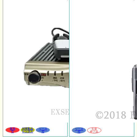
販売
同等製品
リース
リース
生産
可
レンタル
可
可
終了品