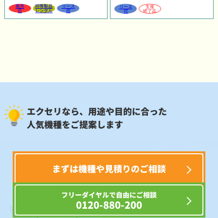
販売
同等製品
リース
リース
生産
可
レンタル
可
可
終了品
エクセリなら、用途や目的に合った
人気機種をご提案します
まずは機種や見積りのご相談
フリーダイヤルで自由にご相談
0120-880-200