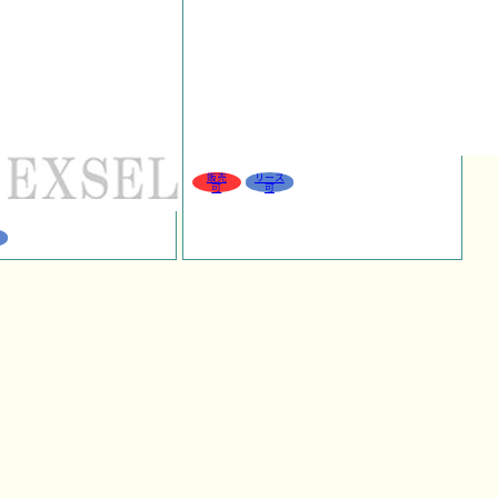
販売
リース
可
可