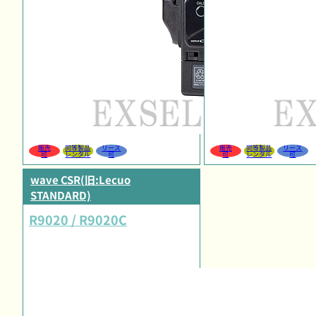
販売
同等製品
リース
販売
同等製品
リース
可
レンタル
可
可
レンタル
可
wave CSR(旧:Lecuo
STANDARD)
R9020 / R9020C