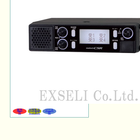
販売
同等製品
リース
可
レンタル
可