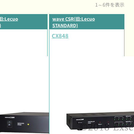
1～6件を表示
旧:Lecuo
wave CSR(旧:Lecuo
)
STANDARD)
CX848