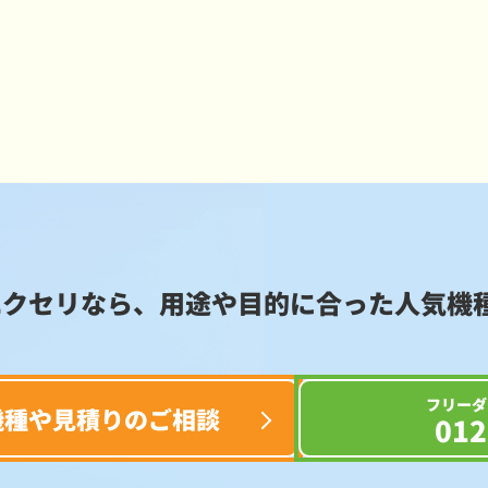
エクセリなら、用途や目的に合った
人気機
フリーダ
機種や見積りのご相談
012