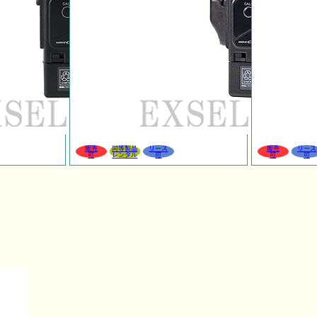
販売
同等製品
リース
販売
リース
可
レンタル
可
可
可