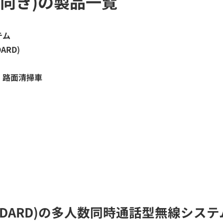
向き)の製品一覧
テム
DARD)
・路面清掃車
o STANDARD)の多人数同時通話型無線