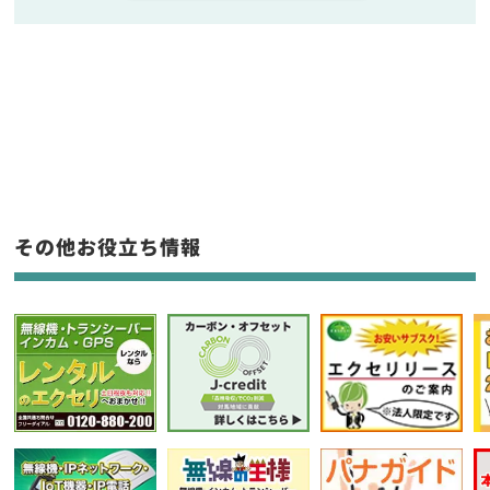
販売
/
レンタル
/
リース
新品
/
中古
生産終了品を含む
フリーワード入力(製品名等)
その他お役立ち情報
選択条件をリセット