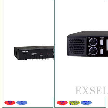
販売
リース
販売
同等製品
リース
可
可
可
レンタル
可