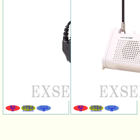
販売
同等製品
リース
販売
同等製品
リース
可
レンタル
可
可
レンタル
可