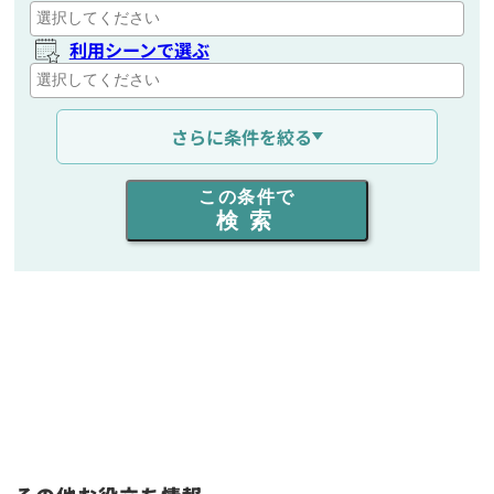
利用シーンで選ぶ
通信距離を選ぶ
さらに条件を絞る
出力を選ぶ
この条件で
検索
同時通話人数を選ぶ
販売
/
レンタル
/
リース
新品
/
中古
生産終了品を含む
フリーワード入力(製品名等)