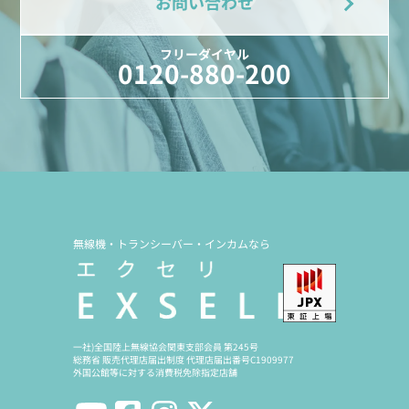
お問い合わせ
フリーダイヤル
0120-880-200
無線機・トランシーバー・インカムなら
一社)全国陸上無線協会関東支部会員 第245号
総務省 販売代理店届出制度 代理店届出番号C1909977
外国公館等に対する消費税免除指定店舗