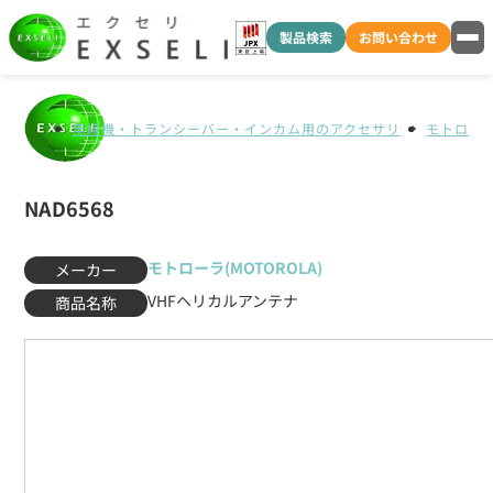
製品検索
お問い合わせ
無線機・トランシーバー・インカム用のアクセサリ
モトローラ(
NAD6568
モトローラ(MOTOROLA)
メーカー
VHFヘリカルアンテナ
商品名称