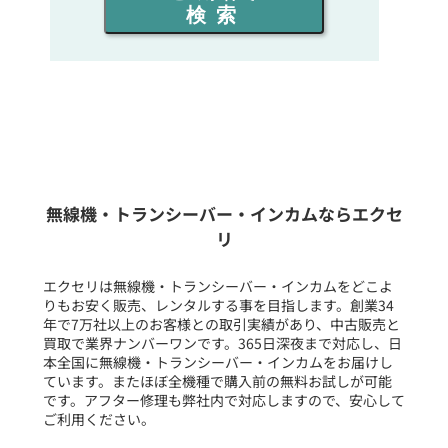
検索
同時通話人数を選ぶ
販売
/
レンタル
/
リース
新品
/
中古
生産終了品を含む
無線機・トランシーバー・インカムならエクセ
リ
フリーワード入力(製品名等)
エクセリは無線機・トランシーバー・インカムをどこよ
りもお安く販売、レンタルする事を目指します。創業34
年で7万社以上のお客様との取引実績があり、中古販売と
選択条件をリセット
買取で業界ナンバーワンです。365日深夜まで対応し、日
本全国に無線機・トランシーバー・インカムをお届けし
ています。またほぼ全機種で購入前の無料お試しが可能
です。アフター修理も弊社内で対応しますので、安心して
ご利用ください。