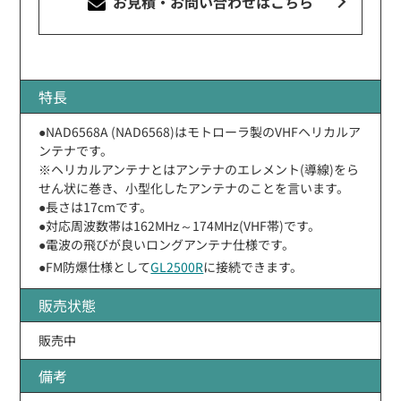
お見積・お問い合わせ
はこちら
特長
●NAD6568A (NAD6568)はモトローラ製のVHFヘリカルア
ンテナです。
※ヘリカルアンテナとはアンテナのエレメント(導線)をら
せん状に巻き、小型化したアンテナのことを言います。
●長さは17cmです。
●対応周波数帯は162MHz～174MHz(VHF帯)です。
●電波の飛びが良いロングアンテナ仕様です。
●FM防爆仕様として
GL2500R
に接続できます。
販売状態
販売中
備考