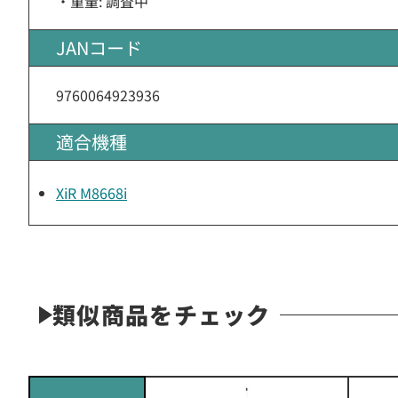
・重量: 調査中
JANコード
9760064923936
適合機種
XiR M8668i
類似商品をチェック