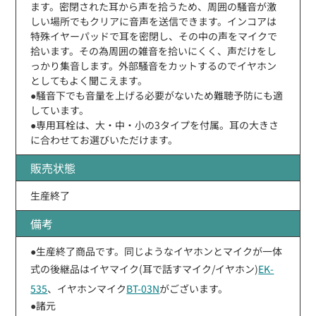
ます。密閉された耳から声を拾うため、周囲の騒音が激
しい場所でもクリアに音声を送信できます。インコアは
特殊イヤーパッドで耳を密閉し、その中の声をマイクで
拾います。その為周囲の雑音を拾いにくく、声だけをし
っかり集音します。外部騒音をカットするのでイヤホン
としてもよく聞こえます。
●騒音下でも音量を上げる必要がないため難聴予防にも適
しています。
●専用耳栓は、大・中・小の3タイプを付属。耳の大きさ
に合わせてお選びいただけます。
販売状態
生産終了
備考
●生産終了商品です。同じようなイヤホンとマイクが一体
式の後継品はイヤマイク(耳で話すマイク/イヤホン)
EK-
535
、イヤホンマイク
BT-03N
がございます。
●諸元