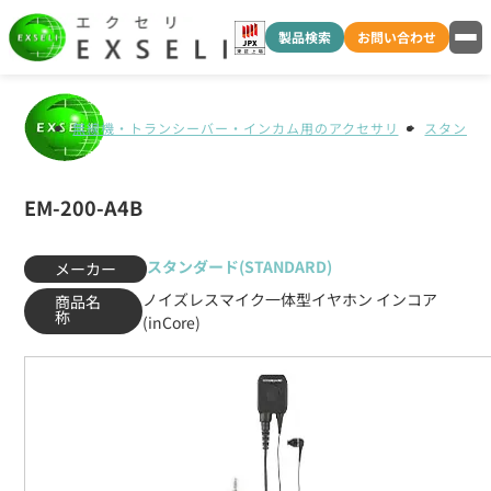
製品検索
お問い合わせ
無線機・トランシーバー・インカム用のアクセサリ
スタンダード
EM-200-A4B
スタンダード(STANDARD)
メーカー
ノイズレスマイク一体型イヤホン インコア
商品名
称
(inCore)