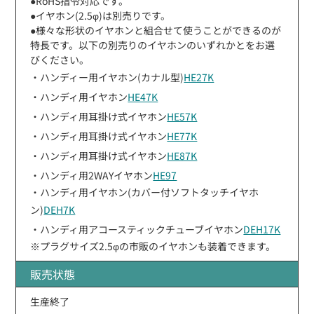
●RoHS指令対応です。
●イヤホン(2.5φ)は別売りです。
●様々な形状のイヤホンと組合せて使うことができるのが
特長です。以下の別売りのイヤホンのいずれかとをお選
びください。
・ハンディー用イヤホン(カナル型)
HE27K
・ハンディ用イヤホン
HE47K
・ハンディ用耳掛け式イヤホン
HE57K
・ハンディ用耳掛け式イヤホン
HE77K
・ハンディ用耳掛け式イヤホン
HE87K
・ハンディ用2WAYイヤホン
HE97
・ハンディ用イヤホン(カバー付ソフトタッチイヤホ
ン)
DEH7K
・ハンディ用アコースティックチューブイヤホン
DEH17K
※プラグサイズ2.5φの市販のイヤホンも装着できます。
販売状態
生産終了