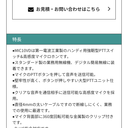
お見積・お問い合わせ
はこちら
特長
●MIC10VDは第一電波工業製のハンディ用強靭型PTTスイ
ッチ&高感度マイクロホンです。
●スタンダード製の業務用無線機、デジタル簡易無線に装
着できます。
●マイクのPTTボタンを押して音声を送信可能。
●堅牢性が高く、ボタンが押しやすい大型PTTユニット仕
様。
●クリアな音声を通信相手に送信可能な高感度マイクを採
用。
●直径4mmの太いケーブルですので断線しにくく、業務
での使用に最適です。
●マイク背面部に360度回転可能な金属製のクリップ付き
です。