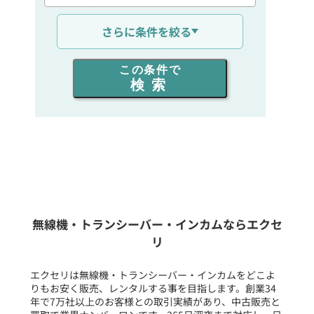
通信距離を選ぶ
さらに条件を絞る
出力を選ぶ
この条件で
検索
同時通話人数を選ぶ
販売
/
レンタル
/
リース
新品
/
中古
生産終了品を含む
無線機・トランシーバー・インカムならエクセ
リ
フリーワード入力(製品名等)
エクセリは無線機・トランシーバー・インカムをどこよ
りもお安く販売、レンタルする事を目指します。創業34
年で7万社以上のお客様との取引実績があり、中古販売と
選択条件をリセット