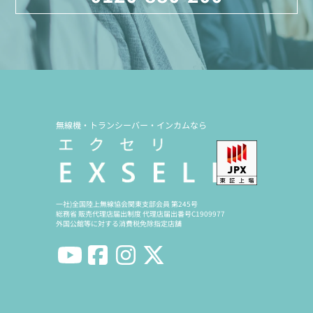
無線機・トランシーバー・インカムなら
一社)全国陸上無線協会関東支部会員 第245号
総務省 販売代理店届出制度 代理店届出番号C1909977
外国公館等に対する消費税免除指定店舗