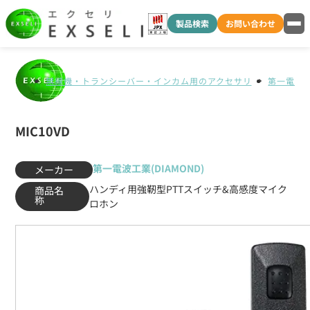
製品検索
お問い合わせ
無線機・トランシーバー・インカム用のアクセサリ
第一電波工業
MIC10VD
第一電波工業(DIAMOND)
メーカー
ハンディ用強靭型PTTスイッチ&高感度マイク
商品名
称
ロホン