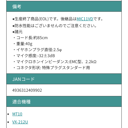
備考
●生産終了商品(EOL)です。後継品は
MIC11VD
です。
●防水性能はございませんのでご注意ください。
●諸元
・コード長:約85cm
・重量:40g
・イヤホンプラグ直径:2.5φ
・マイク感度:-32±3dB
・マイクロホンインピーダンス:EMC型、2.2kΩ
・コネクタ形状: 特殊プラグスタンダード用
JANコード
4936312409902
適合機種
MT10
VX-212U