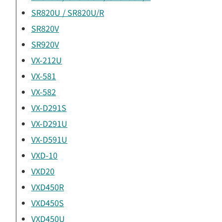
SR820U / SR820U/R
SR820V
SR920V
VX-212U
VX-581
VX-582
VX-D291S
VX-D291U
VX-D591U
VXD-10
VXD20
VXD450R
VXD450S
VXD450U