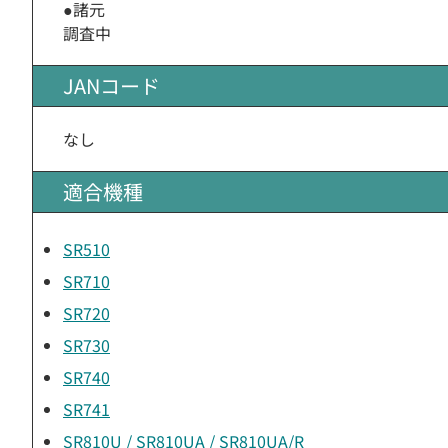
●諸元
調査中
JANコード
なし
適合機種
SR510
SR710
SR720
SR730
SR740
SR741
SR810U / SR810UA / SR810UA/R