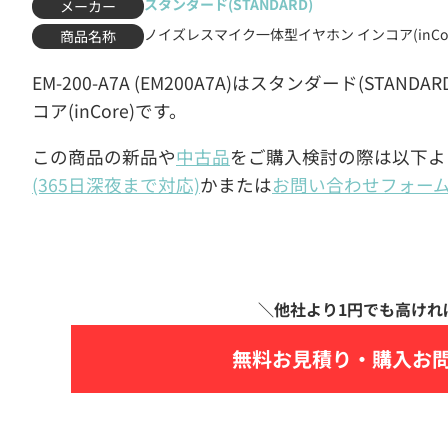
スタンダード(STANDARD)
メーカー
ノイズレスマイク一体型イヤホン インコア(inCor
商品名称
EM-200-A7A (EM200A7A)はスタンダード(ST
コア(inCore)です。
この商品の新品や
中古品
をご購入検討の際は以下よ
(365日深夜まで対応)
かまたは
お問い合わせフォー
無料お見積り・
購入お