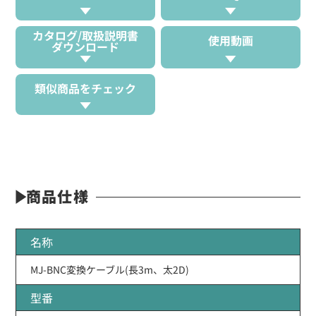
カタログ/取扱説明書
使用動画
ダウンロード
類似商品をチェック
商品仕様
名称
MJ-BNC変換ケーブル(長3m、太2D)
型番