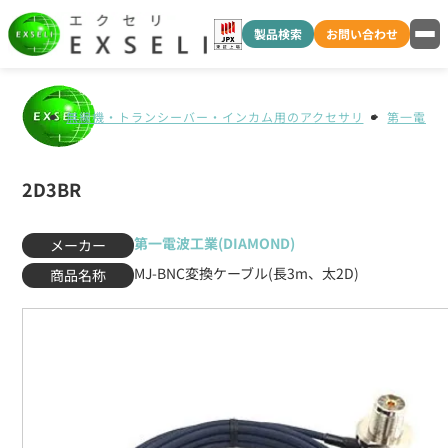
製品検索
お問い合わせ
無線機・トランシーバー・インカム用のアクセサリ
第一電波工業
2D3BR
第一電波工業(DIAMOND)
メーカー
MJ-BNC変換ケーブル(長3m、太2D)
商品名称