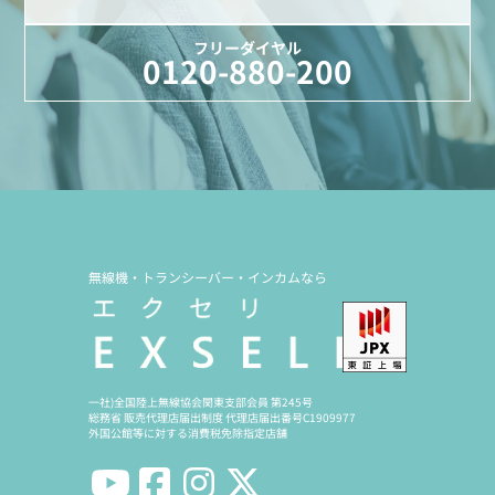
フリーダイヤル
0120-880-200
無線機・トランシーバー・インカムなら
一社)全国陸上無線協会関東支部会員 第245号
総務省 販売代理店届出制度 代理店届出番号C1909977
外国公館等に対する消費税免除指定店舗