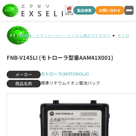
製品検索
お問い合わせ
無線機・トランシーバー・インカム用のアクセサリ
モトローラ(
FNB-V145LI (モトローラ型番AAM41X001)
モトローラ(MOTOROLA)
メーカー
標準リチウムイオン電池パック
商品名称