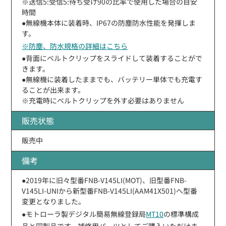
※送信5:受信5:待ち受け90の比率で使用した場合の目安
時間
●無線機本体に装着時、IP67の防塵防水性能を発揮しま
す。
※防塵、防水規格の詳細はこちら
●背面にベルトクリップをスライドして装着することがで
きます。
●無線機に装着したままでも、バッテリー単体でも充電す
ることが出来ます。
※充電時にベルトクリップを外す必要はありません
販売状態
販売中
備考
●2019年に旧々型番FNB-V145LI(MOT)、旧型番FNB-
V145LI-UNIから新型番FNB-V145LI(AAM41X501)へ型番
変更となりました。
●モトローラ製デジタル簡易無線登録局
MT10
の標準構成
品と同製品です。補修用パーツとしてご購入いただけま