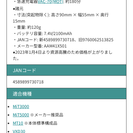
・急速充電器
VAC-70(MOT)
: 約180分
●諸元
・寸法(突起物除く): 高さ90mm × 幅55mm × 奥行
15mm
・重量: 約120g
・バッテリ容量: 7.4V/2100mAh
・JANコード: 新4589899730718、旧9760062513825
・メーカー型番: AAM41X501
●2023年1月4日より資源高騰のため価格が上がりまし
た。
JANコード
4589899730718
適合機種
MiT3000
MiT5000
※メーカー推奨品
MT10
※本体標準構成品
VXD30