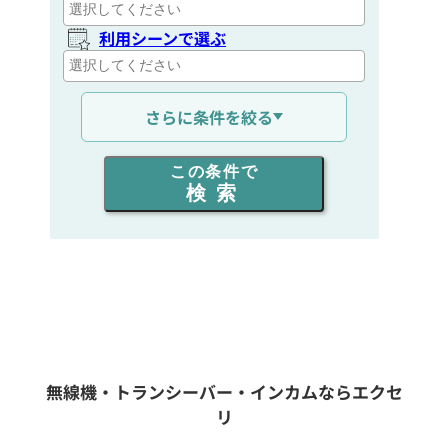
利用シーンで選ぶ
通信距離を選ぶ
さらに条件を絞る
出力を選ぶ
この条件で
検索
同時通話人数を選ぶ
販売
/
レンタル
/
リース
新品
/
中古
生産終了品を含む
無線機・トランシーバー・インカムならエクセ
リ
フリーワード入力(製品名等)