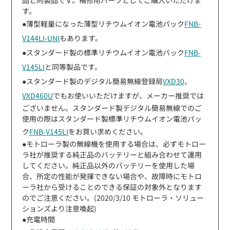
す。
●薄型軽量になった薄型リチウムイオン電池パック
FNB-
V144LI-UNI
もあります。
●スタンダード製の標準リチウムイオン電池パック
FNB-
V145LI
と同等製品です。
●スタンダード製のデジタル簡易無線登録局
VXD30
、
VXD460U
でもお使いいただけますが、メーカー推奨では
ございません。スタンダード製デジタル簡易無線でのご
使用の際はスタンダード製標準リチウムイオン電池パッ
ク
FNB-V145LI
をお買い求めください。
●モトローラ製の無線機を使用する場合は、必ずモトロー
ラ社が推奨する純正品のバッテリーと組み合わせて運用
してください。純正品以外のバッテリーを使用した場
合、所定の性能が発揮できない場合や、故障時にモトロ
ーラ社から受けることのできる保証の対象外となります
のでご注意ください。(2020/3/10 モトローラ・ソリュー
ションズより注意喚起)
●充電時間