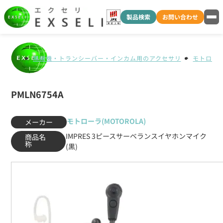
製品検索
お問い合わせ
無線機・トランシーバー・インカム用のアクセサリ
モトローラ(
PMLN6754A
モトローラ(MOTOROLA)
メーカー
IMPRES 3ピースサーベランスイヤホンマイク
商品名
称
(黒)