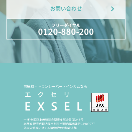
お問い合わせ
フリーダイヤル
0120-880-200
無線機・トランシーバー・インカムなら
一社)全国陸上無線協会関東支部会員 第245号
総務省 販売代理店届出制度 代理店届出番号C1909977
外国公館等に対する消費税免除指定店舗