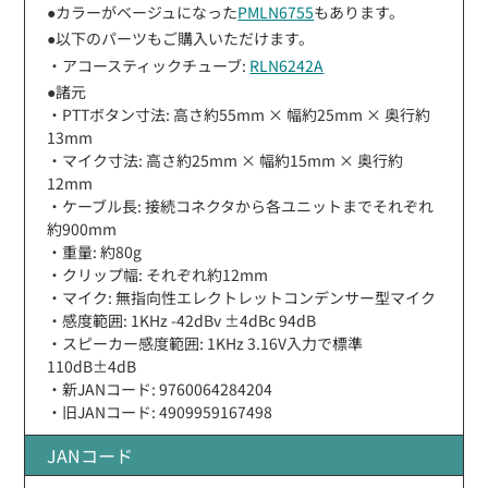
●カラーがベージュになった
PMLN6755
もあります。
●以下のパーツもご購入いただけます。
・アコースティックチューブ:
RLN6242A
●諸元
・PTTボタン寸法: 高さ約55mm × 幅約25mm × 奥行約
13mm
・マイク寸法: 高さ約25mm × 幅約15mm × 奥行約
12mm
・ケーブル長: 接続コネクタから各ユニットまでそれぞれ
約900mm
・重量: 約80g
・クリップ幅: それぞれ約12mm
・マイク: 無指向性エレクトレットコンデンサー型マイク
・感度範囲: 1KHz -42dBv ±4dBc 94dB
・スピーカー感度範囲: 1KHz 3.16V入力で標準
110dB±4dB
・新JANコード: 9760064284204
・旧JANコード: 4909959167498
JANコード