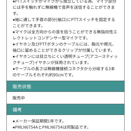
●PTTスイッチがマイクから独立している為、マイク部分
には手を触れずに無線機で音声を送信することができま
す。
●袖に通して手首の部分(袖口)にPTTスイッチを固定する
ことができます。
●マイクは全方向からの音を拾うことができる無指向性エ
レクトレットコンデンサー型マイクです。
●イヤホン及びPTTボタンのケーブルには、胸元や襟元、
袖口に留めることができるクリップが付属しています。
●イヤホンには目立ちにくい透明チューブ(アコースティッ
クチューブ)イヤホンが採用されています。
●ケーブルの長さは無線機接続コネクタから分岐する3本
のケーブルそれぞれ約90cmです。
販売状態
販売中
備考
●メーカー保証期間1年です。
●PMLN6754AとPMLN6754は同製品です。