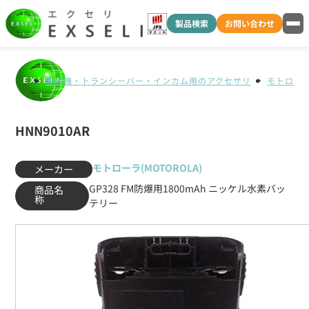
製品検索
お問い合わせ
無線機・トランシーバー・インカム用のアクセサリ
モトローラ(
HNN9010AR
モトローラ(MOTOROLA)
メーカー
GP328 FM防爆用1800mAh ニッケル水素バッ
商品名
称
テリー