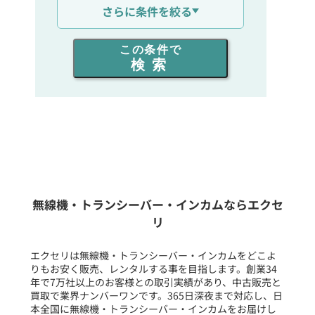
さらに条件を絞る
出力を選ぶ
この条件で
検索
同時通話人数を選ぶ
販売
/
レンタル
/
リース
新品
/
中古
生産終了品を含む
無線機・トランシーバー・インカムならエクセ
リ
フリーワード入力(製品名等)
エクセリは無線機・トランシーバー・インカムをどこよ
りもお安く販売、レンタルする事を目指します。創業34
年で7万社以上のお客様との取引実績があり、中古販売と
選択条件をリセット
買取で業界ナンバーワンです。365日深夜まで対応し、日
本全国に無線機・トランシーバー・インカムをお届けし