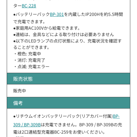
ター
BC-228
●バッテリーパック
BP-301
を内蔵したIP200Hを約5.5時間
で充電できます。
●家庭用AC100Vから給電できます。
●連結は、金具などによる取り付けは必要ありません
●以下のLEDランプの点灯状態により、充電状況を確認す
ることができます。
・橙色: 充電中
・消灯: 充電完了
・点滅: 充電エラー
販売状態
販売中
備考
●リチウムイオンバッテリーパック(リアカバー付属)
BP-
309 / BP-309B
は充電できません。BP-309 / BP-309Bの充
電は2口連結型充電器BC-259をお使いください。