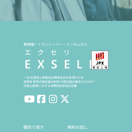
無線機・トランシーバー・インカムなら
一社)全国陸上無線協会関東支部会員 第245号
総務省 販売代理店届出制度 代理店届出番号C1909977
外国公館等に対する消費税免除指定店舗
種別で探す
無料お試し