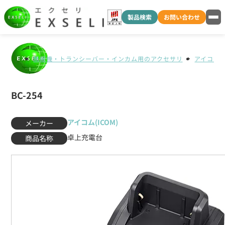
製品検索
お問い合わせ
無線機・トランシーバー・インカム用のアクセサリ
アイコム(I
BC-254
アイコム(ICOM)
メーカー
卓上充電台
商品名称