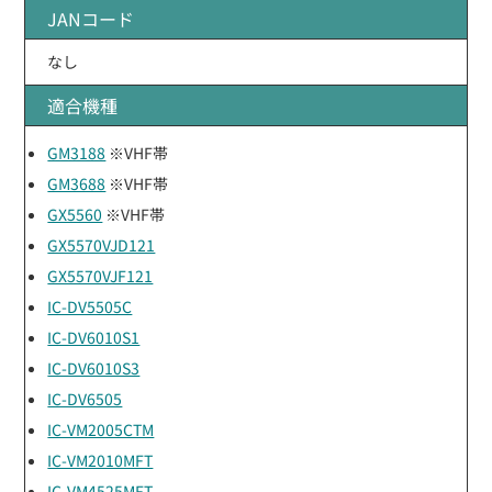
JANコード
なし
適合機種
GM3188
※VHF帯
GM3688
※VHF帯
GX5560
※VHF帯
GX5570VJD121
GX5570VJF121
IC-DV5505C
IC-DV6010S1
IC-DV6010S3
IC-DV6505
IC-VM2005CTM
IC-VM2010MFT
IC-VM4525MFT