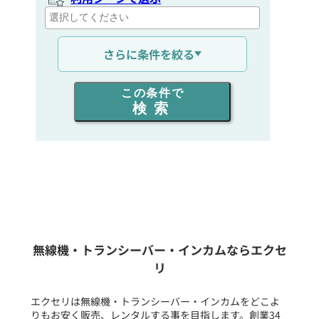
通信距離を選ぶ
さらに条件を絞る
出力を選ぶ
この条件で
検索
同時通話人数を選ぶ
販売
/
レンタル
/
リース
新品
/
中古
生産終了品を含む
無線機・トランシーバー・インカムならエクセ
リ
フリーワード入力(製品名等)
エクセリは無線機・トランシーバー・インカムをどこよ
りもお安く販売、レンタルする事を目指します。創業34