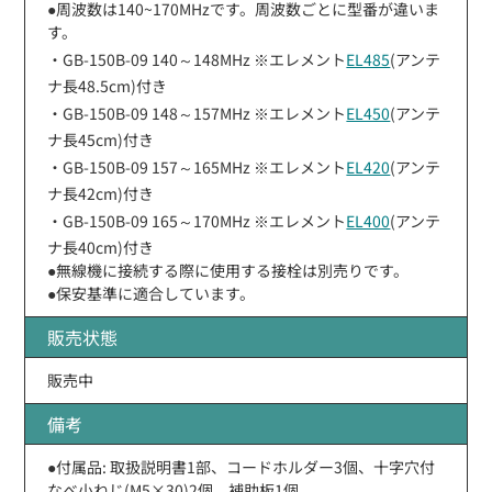
●周波数は140~170MHzです。周波数ごとに型番が違いま
す。
・GB-150B-09 140～148MHz ※エレメント
EL485
(アンテ
ナ長48.5cm)付き
・GB-150B-09 148～157MHz ※エレメント
EL450
(アンテ
ナ長45cm)付き
・GB-150B-09 157～165MHz ※エレメント
EL420
(アンテ
ナ長42cm)付き
・GB-150B-09 165～170MHz ※エレメント
EL400
(アンテ
ナ長40cm)付き
●無線機に接続する際に使用する接栓は別売りです。
●保安基準に適合しています。
販売状態
販売中
備考
●付属品: 取扱説明書1部、コードホルダー3個、十字穴付
なべ小ねじ(M5×30)2個、補助板1個