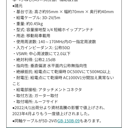
●諸元
・基台寸法: 高さ約95mm × 幅約70mm × 奥行約40mm
・給電ケーブル: 3D-2V/5m
・重量: 約0.45kg
・型式: 容量接地型 λ/4 短縮ホイップアンテナ
・用途: 移動局車載用
・使用周波数: 140～170MHz内の一指定周波数
・入力インピーダンス: 公称50Ω
・VSWR: 中心周波数にて2.0以下
・絶対利得: 公称2.15dB
・指向性: 垂直偏波 水平面内公称無指向性
・絶縁抵抗: 給電点にて乾燥時 DC500Vにて500MΩ以上
・耐電圧: 給電点にて乾燥時 AC1000V1分間加え異常ない
こと
・給電部接栓: アタッチメントコネクタ
・取付方法: ガーター取付
・取付場所: ルーフサイド
●2022/4/1出荷分より資材高騰の影響で値上げされ、
2023年4月よりもう一度値上げされました。
●同軸ケーブルが5D-2Vの
GB-150B-09
もあります。