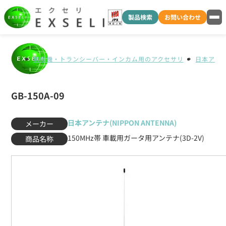
製品検索
お問い合わせ
無線機・トランシーバー・インカム用のアクセサリ
日本アンテナ
GB-150A-09
日本アンテナ(NIPPON ANTENNA)
メーカー
150MHz帯 車載用ガータ用アンテナ(3D-2V)
商品名称