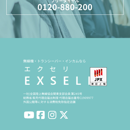
フリーダイヤル
0120-880-200
無線機・トランシーバー・インカムなら
一社)全国陸上無線協会関東支部会員 第245号
総務省 販売代理店届出制度 代理店届出番号C1909977
外国公館等に対する消費税免除指定店舗