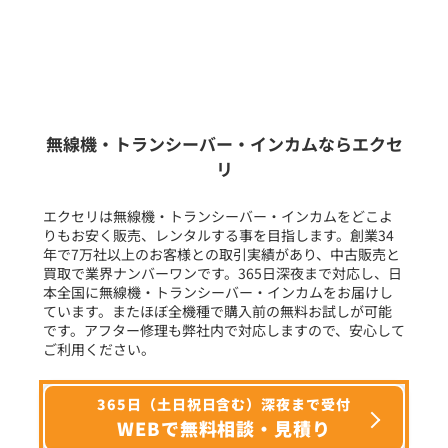
販売
/
レンタル
/
リース
新品
/
中古
生産終了品を含む
無線機・トランシーバー・インカムならエクセ
リ
フリーワード入力(製品名等)
エクセリは無線機・トランシーバー・インカムをどこよ
りもお安く販売、レンタルする事を目指します。創業34
年で7万社以上のお客様との取引実績があり、中古販売と
選択条件をリセット
買取で業界ナンバーワンです。365日深夜まで対応し、日
本全国に無線機・トランシーバー・インカムをお届けし
ています。またほぼ全機種で購入前の無料お試しが可能
です。アフター修理も弊社内で対応しますので、安心して
ご利用ください。
365日（土日祝日含む）深夜まで受付
WEBで無料相談・見積り