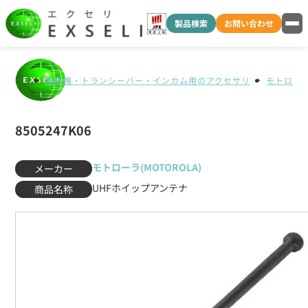
製品検索
お問い合わせ
無線機・トランシーバー・インカム用のアクセサリ
モトローラ(
8505247K06
モトローラ(MOTOROLA)
メーカー
UHFホイップアンテナ
商品名称