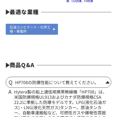
爆、CSA防爆、FM防爆
最適な業種
石油コンビナート・化学工
場・発電所
商品Q&A
HP708の防爆性能について教えてください。
Hytera製の船上通信用携帯無線機「HP708」は、
米国防爆規格UL913およびカナダ防爆規格CSA
22.2に準拠した防爆モデルです。LPG(液化石油ガ
ス)・LNG(液化天然ガス)タンカー、原油タンカ
ー、自動車運搬船など、可燃性ガスや爆発性雰囲