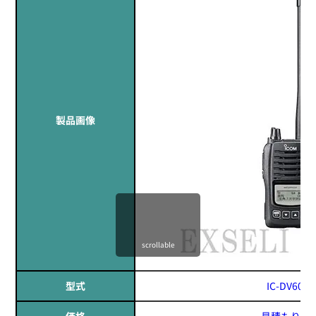
製品画像
scrollable
型式
IC-DV60S1
価格
見積もりす