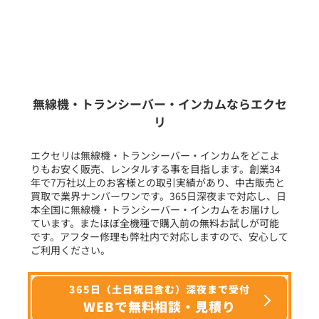
販売
/
レンタル
/
リース
新品
/
中古
生産終了品を含む
無線機・トランシーバー・インカムならエクセ
リ
フリーワード入力(製品名等)
エクセリは無線機・トランシーバー・インカムをどこよ
りもお安く販売、レンタルする事を目指します。創業34
年で7万社以上のお客様との取引実績があり、中古販売と
選択条件をリセット
買取で業界ナンバーワンです。365日深夜まで対応し、日
本全国に無線機・トランシーバー・インカムをお届けし
ています。またほぼ全機種で購入前の無料お試しが可能
です。アフター修理も弊社内で対応しますので、安心して
ご利用ください。
365日（土日祝日含む）深夜まで受付
WEBで無料相談・見積り