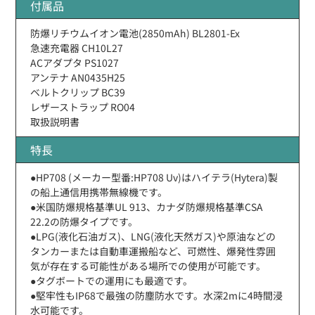
付属品
防爆リチウムイオン電池(2850mAh) BL2801-Ex
急速充電器 CH10L27
ACアダプタ PS1027
アンテナ AN0435H25
ベルトクリップ BC39
レザーストラップ RO04
取扱説明書
特長
●HP708 (メーカー型番:HP708 Uv)はハイテラ(Hytera)製
の船上通信用携帯無線機です。
●米国防爆規格基準UL 913、カナダ防爆規格基準CSA
22.2の防爆タイプです。
●LPG(液化石油ガス)、LNG(液化天然ガス)や原油などの
タンカーまたは自動車運搬船など、可燃性、爆発性雰囲
気が存在する可能性がある場所での使用が可能です。
●タグボートでの運用にも最適です。
●堅牢性もIP68で最強の防塵防水です。水深2mに4時間浸
水可能です。