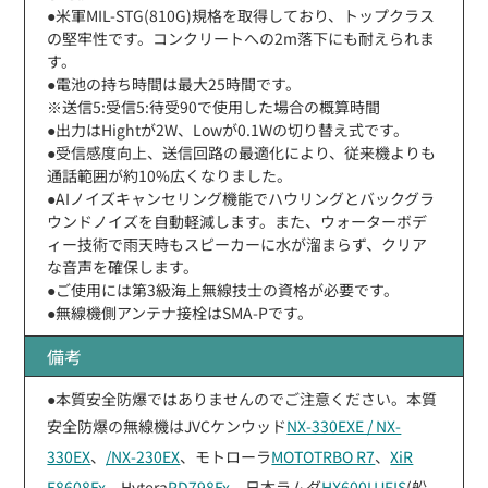
●米軍MIL-STG(810G)規格を取得しており、トップクラス
の堅牢性です。コンクリートへの2m落下にも耐えられま
す。
●電池の持ち時間は最大25時間です。
※送信5:受信5:待受90で使用した場合の概算時間
●出力はHightが2W、Lowが0.1Wの切り替え式です。
●受信感度向上、送信回路の最適化により、従来機よりも
通話範囲が約10%広くなりました。
●AIノイズキャンセリング機能でハウリングとバックグラ
ウンドノイズを自動軽減します。また、ウォーターボデ
ィー技術で雨天時もスピーカーに水が溜まらず、クリア
な音声を確保します。
●ご使用には第3級海上無線技士の資格が必要です。
●無線機側アンテナ接栓はSMA-Pです。
備考
●本質安全防爆ではありませんのでご注意ください。本質
安全防爆の無線機はJVCケンウッド
NX-330EXE / NX-
330EX
、
/NX-230EX
、モトローラ
MOTOTRBO R7
、
XiR
E8608Ex
、Hytera
PD798Ex
、日本ラムダ
HX600UJFIS
(船