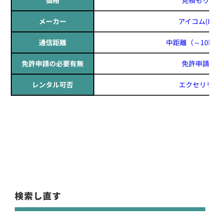
メーカー
アイコム(ICO
通信距離
中距離
（～10k
免許申請の必要有無
免許申請必
レンタル可否
エクセリリー
検索し直す