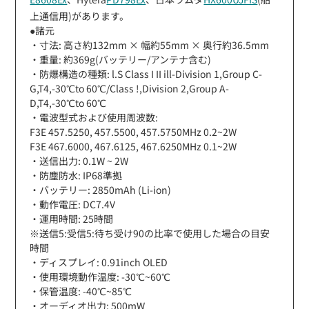
上通信用)があります。
●諸元
・寸法: 高さ約132mm × 幅約55mm × 奥行約36.5mm
・重量: 約369g(バッテリー/アンテナ含む)
・防爆構造の種類: l.S Class I II ill-Division 1,Group C-
G,T4,-30℃to 60℃/Class !,Division 2,Group A-
D,T4,-30℃to 60℃
・電波型式および使用周波数:
F3E 457.5250, 457.5500, 457.5750MHz 0.2~2W
F3E 467.6000, 467.6125, 467.6250MHz 0.1~2W
・送信出力: 0.1W ~ 2W
・防塵防水: IP68準拠
・バッテリー: 2850mAh (Li-ion)
・動作電圧: DC7.4V
・運用時間: 25時間
※送信5:受信5:待ち受け90の比率で使用した場合の目安
時間
・ディスプレイ: 0.91inch OLED
・使用環境動作温度: -30℃~60℃
・保管温度: -40℃~85℃
・オーディオ出力: 500mW