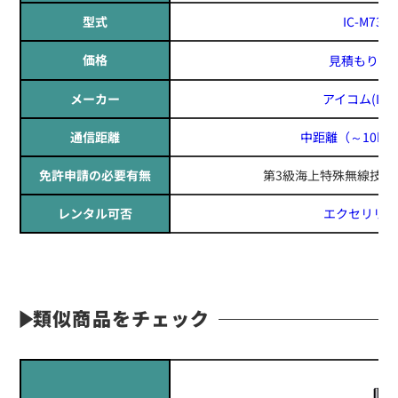
型式
IC-M73J
価格
見積もりす
メーカー
アイコム(ICO
通信距離
中距離
（～10k
免許申請の必要有無
第3級海上特殊無線技士
レンタル可否
エクセリリー
類似商品をチェック