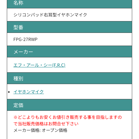
名称
シリコンパッド右耳型イヤホンマイク
型番
FPG-27RWP
メーカー
エフ・アール・シー(F.R.C)
種別
イヤホンマイク
定価
※どこよりもお安くお値引き販売する事を目指しますの
で当社販売価格はお問合せ下さい
メーカー価格: オープン価格