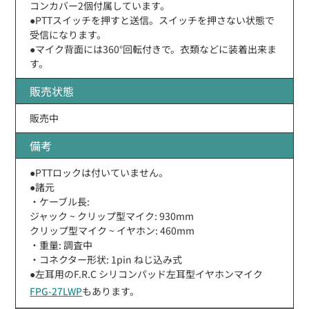
コンカバー2個付属しています。
●PTTスイッチを押すと送信。スイッチを押さない状態で
受信になります。
●マイク背面には360°回転付きで。衣類などに装着出来ま
す。
販売状態
販売中
備考
●PTTロックは付いていません。
●諸元
・ケーブル長:
ジャック ~ クリップ型マイク: 930mm
クリップ型マイク ~ イヤホン: 460mm
・重量: 調査中
・コネクター形状: 1pin ねじ込み式
●左耳用のF.R.C シリコンパッド左耳型イヤホンマイク
FPG-27LWP
もあります。