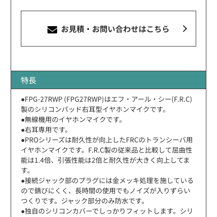
お見積・お問い合わせ
はこちら
特長
●FPG-27RWP (FPG27RWP)はエフ・アール・シー(F.R.C)
製のシリコンパッド右耳型イヤホンマイクです。
●無線機用のイヤホンマイクです。
●右耳専用です。
●PROシリーズは耐久性が向上したFRCのトランシーバ用
イヤホンマイクです。F.R.C製の従来品と比較して屈曲性
能は1.4倍、引張性能は2倍と耐久性が大きく向上してま
す。
●接続ジャック部のプラグには金メッキ処理を施している
ので錆びにくく、長時間の使用でもノイズが入りずらい
つくりです。ジャック部分のみ防水です。
●独自のシリコンカバーでしっかりフィットします。シリ