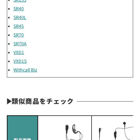
SR40
SR40L
SR45
SR70
SR70A
VXD1
VXD1S
Withcall Biz
類似商品をチェック
製品画像