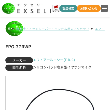
製品検索
お問い合わせ
無線機・トランシーバー・インカム用のアクセサリ
エフ・アール
FPG-27RWP
エフ・アール・シー(F.R.C)
メーカー
シリコンパッド右耳型イヤホンマイク
商品名称