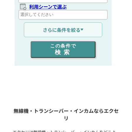
利用シーンで選ぶ
通信距離を選ぶ
さらに条件を絞る
出力を選ぶ
この条件で
検索
同時通話人数を選ぶ
販売
/
レンタル
/
リース
新品
/
中古
生産終了品を含む
無線機・トランシーバー・インカムならエクセ
リ
フリーワード入力(製品名等)
エクセリは無線機・トランシーバー・インカムをどこよ