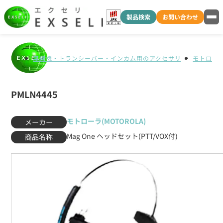
製品検索
お問い合わせ
無線機・トランシーバー・インカム用のアクセサリ
モトローラ(
PMLN4445
モトローラ(MOTOROLA)
メーカー
Mag One ヘッドセット(PTT/VOX付)
商品名称