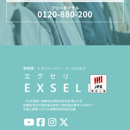
フリーダイヤル
0120-880-200
無線機・トランシーバー・インカムなら
一社)全国陸上無線協会関東支部会員 第245号
総務省 販売代理店届出制度 代理店届出番号C1909977
外国公館等に対する消費税免除指定店舗