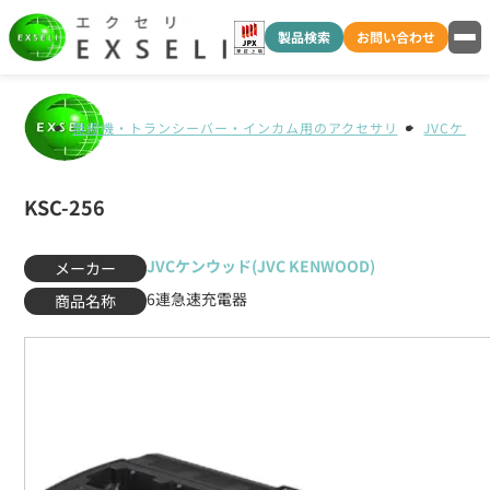
製品検索
お問い合わせ
無線機・トランシーバー・インカム用のアクセサリ
JVCケンウ
KSC-256
JVCケンウッド(JVC KENWOOD)
メーカー
6連急速充電器
商品名称