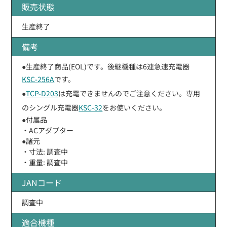
販売状態
生産終了
備考
●生産終了商品(EOL)です。後継機種は6連急速充電器
KSC-256A
です。
●
TCP-D203
は充電できませんのでご注意ください。専用
のシングル充電器
KSC-32
をお使いください。
●付属品
・ACアダプター
●諸元
・寸法: 調査中
・重量: 調査中
JANコード
調査中
適合機種