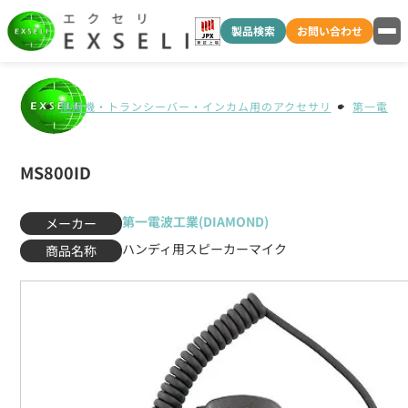
製品検索
お問い合わせ
無線機・トランシーバー・インカム用のアクセサリ
第一電波工業
MS800ID
第一電波工業(DIAMOND)
メーカー
ハンディ用スピーカーマイク
商品名称