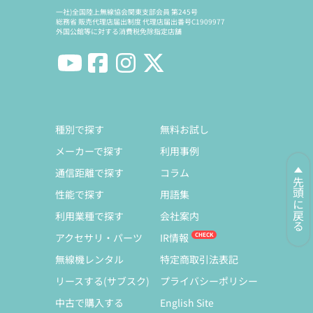
一社)全国陸上無線協会関東支部会員 第245号
総務省 販売代理店届出制度 代理店届出番号C1909977
外国公館等に対する消費税免除指定店舗
種別で探す
無料お試し
メーカーで探す
利用事例
通信距離で探す
コラム
先頭に戻る
性能で探す
用語集
利用業種で探す
会社案内
アクセサリ・パーツ
IR情報
無線機レンタル
特定商取引法表記
リースする(サブスク)
プライバシーポリシー
中古で購入する
English Site