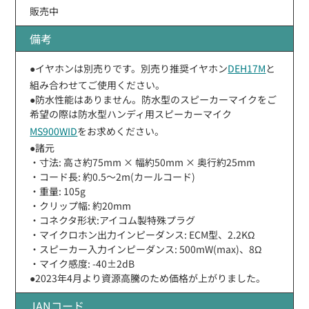
販売中
備考
●イヤホンは別売りです。別売り推奨イヤホン
DEH17M
と
組み合わせてご使用ください。
●防水性能はありません。防水型のスピーカーマイクをご
希望の際は防水型ハンディ用スピーカーマイク
MS900WID
をお求めください。
●諸元
・寸法: 高さ約75mm × 幅約50mm × 奥行約25mm
・コード長: 約0.5〜2m(カールコード)
・重量: 105g
・クリップ幅: 約20mm
・コネクタ形状:アイコム製特殊プラグ
・マイクロホン出力インピーダンス: ECM型、2.2KΩ
・スピーカー入力インピーダンス: 500mW(max)、8Ω
・マイク感度: -40±2dB
●2023年4月より資源高騰のため価格が上がりました。
JANコード