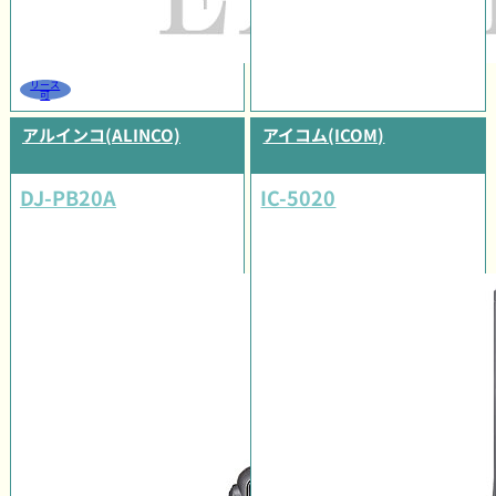
リース
可
アルインコ(ALINCO)
アイコム(ICOM)
DJ-PB20A
IC-5020