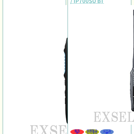
/ IP700SU BT
販売
同等製品
リース
可
レンタル
可