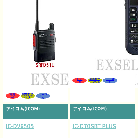
販売
同等製品
リース
可
レンタル
可
販売
同等製品
リース
可
レンタル
可
アイコム(ICOM)
アイコム(ICOM)
IC-DV6505
IC-D70SBT PLUS