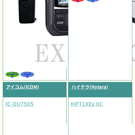
可
可
レンタル
リース
可
可
アイコム(ICOM)
ハイテラ(Hytera)
IC-DU7505
HP71XEx IIC