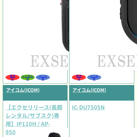
販売
レンタル
リース
販売
リース
可
可
可
可
可
アイコム(ICOM)
アイコム(ICOM)
【エクセリリース(長期
IC-DU7505N
レンタル/サブスク)専
用】IP110H / AP-
9500#11