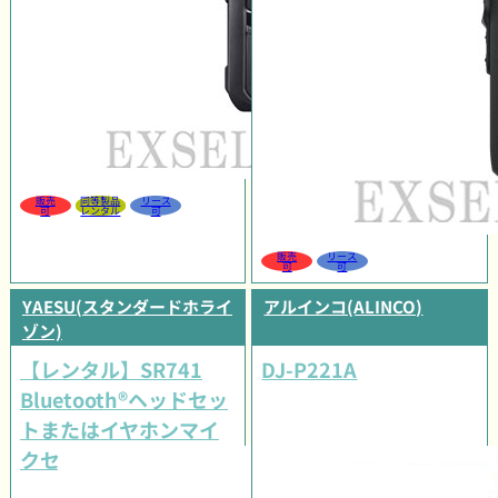
販売
同等製品
リース
可
レンタル
可
販売
リース
可
可
YAESU(スタンダードホライ
アルインコ(ALINCO)
ゾン)
【レンタル】SR741
DJ-P221A
Bluetooth®ヘッドセッ
トまたはイヤホンマイ
クセット