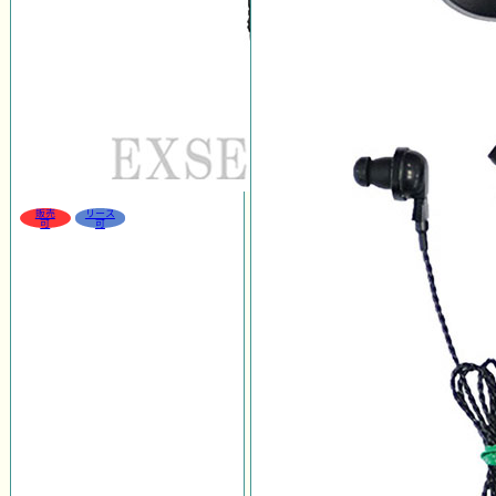
販売
リース
可
可