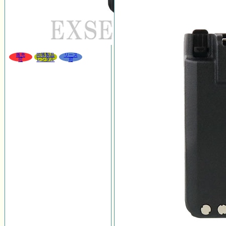
販売
同等製品
リース
可
レンタル
可