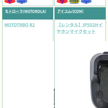
販売
リース
販売
同等製品
リース
可
可
可
レンタル
可
モトローラ(MOTOROLA)
アイコム(ICOM)
MOTOTRBO R2
【レンタル】IP502Hイ
ヤホンマイクセット