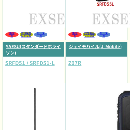
販売
同等製品
リース
販売
同等製品
リース
可
レンタル
可
可
レンタル
可
YAESU(スタンダードホライ
ジェイモバイル(J-Mobile)
ゾン)
SRFD51 / SRFD51-L
Z07R