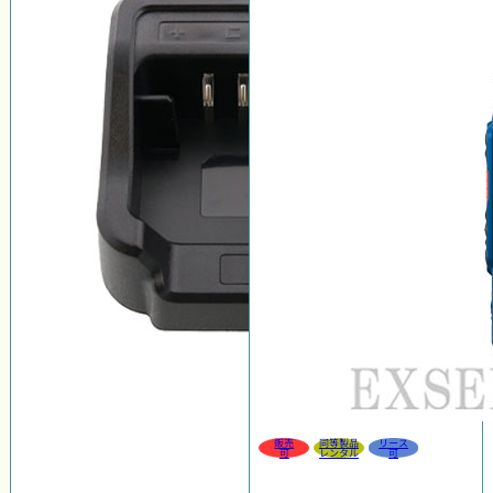
販売
同等製品
リース
可
レンタル
可