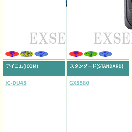
販売
同等製品
リース
販売
レンタル
リース
可
レンタル
可
可
可
可
アイコム(ICOM)
スタンダード(STANDARD)
IC-DU45
GX5580