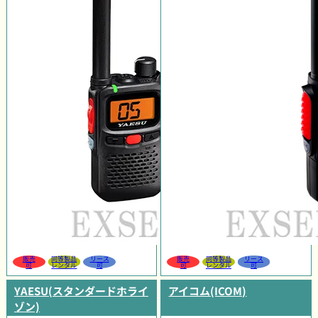
販売
同等製品
リース
販売
同等製品
リース
可
レンタル
可
可
レンタル
可
YAESU(スタンダードホライ
アイコム(ICOM)
ゾン)