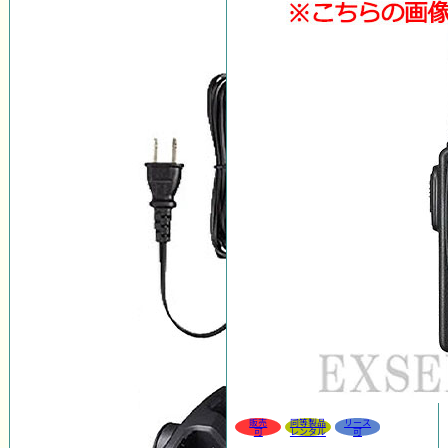
販売
同等製品
リース
可
レンタル
可