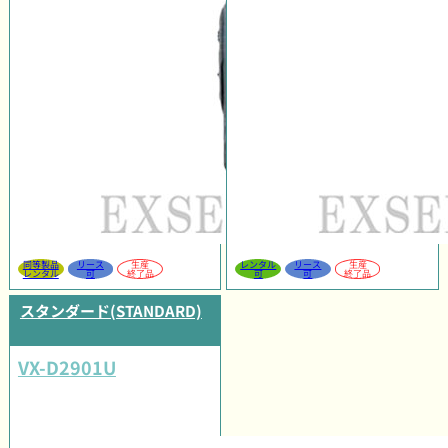
同等製品
リース
生産
レンタル
リース
生産
レンタル
可
終了品
可
可
終了品
スタンダード(STANDARD)
VX-D2901U