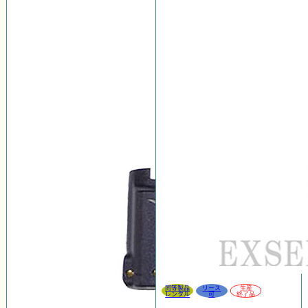
同等製品
リース
生産
レンタル
可
終了品