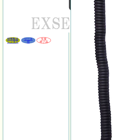
同等製品
リース
生産
レンタル
可
終了品