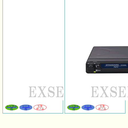
レンタル
リース
生産
レンタル
リース
生産
可
可
終了品
可
可
終了品