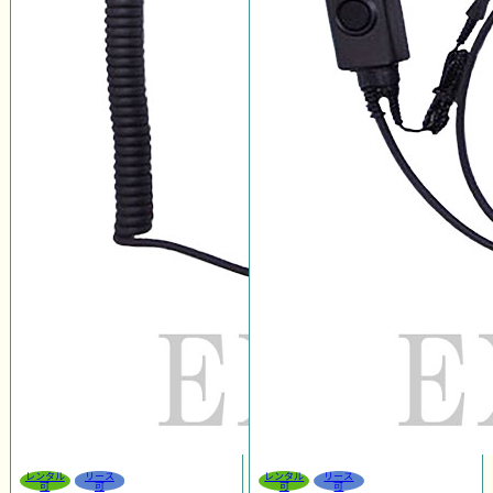
レンタル
リース
レンタル
リース
可
可
可
可