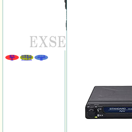
販売
同等製品
リース
可
レンタル
可