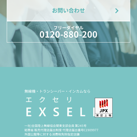
お問い合わせ
フリーダイヤル
0120-880-200
無線機・トランシーバー・インカムなら
一社)全国陸上無線協会関東支部会員 第245号
総務省 販売代理店届出制度 代理店届出番号C1909977
外国公館等に対する消費税免除指定店舗