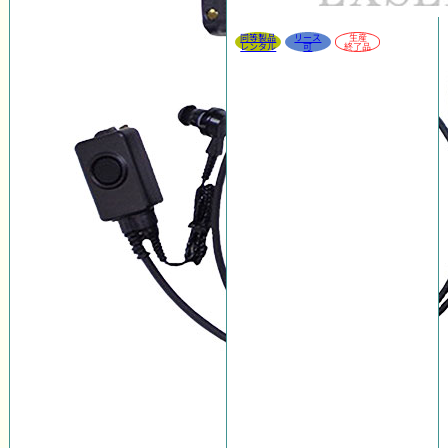
同等製品
リース
生産
レンタル
可
終了品