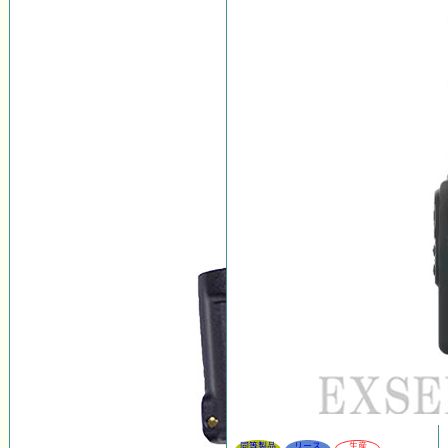
同等製品
リース
生産