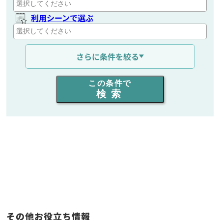
利用シーンで選ぶ
通信距離を選ぶ
さらに条件を絞る
出力を選ぶ
この条件で
検索
同時通話人数を選ぶ
販売
/
レンタル
/
リース
新品
/
中古
生産終了品を含む
フリーワード入力(製品名等)
その他お役立ち情報