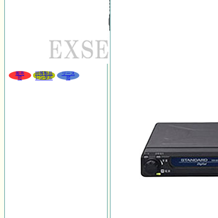
販売
同等製品
リース
可
レンタル
可