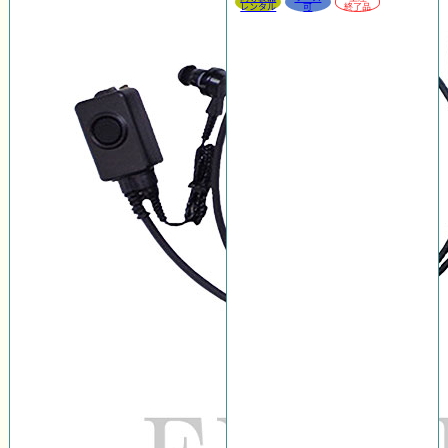
レンタル
可
終了品