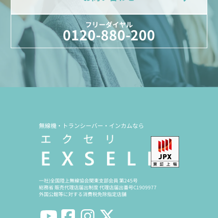
フリーダイヤル
0120-880-200
無線機・トランシーバー・インカムなら
一社)全国陸上無線協会関東支部会員 第245号
総務省 販売代理店届出制度 代理店届出番号C1909977
外国公館等に対する消費税免除指定店舗