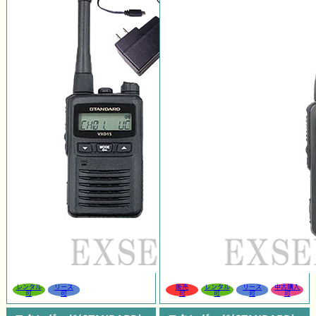
レンタル
リース
販売
レンタル
リース
中古購入
可
可
可
可
可
可