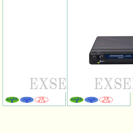
レンタル
リース
生産
レンタル
リース
生産
可
可
終了品
可
可
終了品