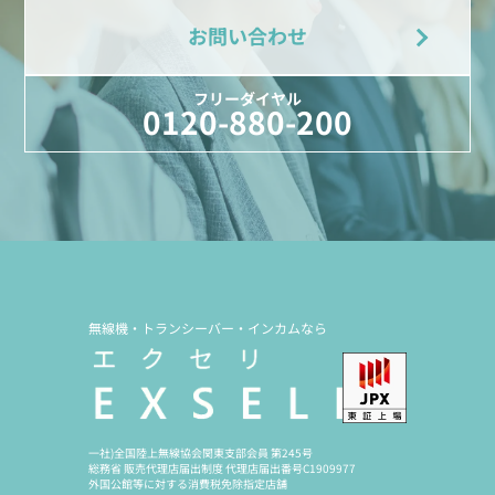
お問い合わせ
フリーダイヤル
0120-880-200
無線機・トランシーバー・インカムなら
一社)全国陸上無線協会関東支部会員 第245号
総務省 販売代理店届出制度 代理店届出番号C1909977
外国公館等に対する消費税免除指定店舗