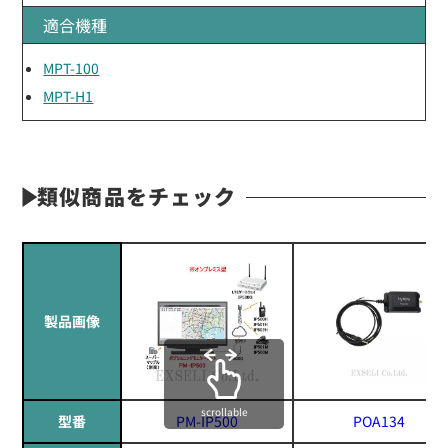
適合機種
MPT-100
MPT-H1
類似商品をチェック
製品画像
scrollable
型番
PM-IP500
POA134