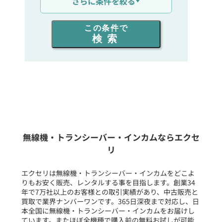
さらに条件を絞る
出力を選ぶ
この条件で
検索
同時通話人数を選ぶ
販売
/
レンタル
/
リース
新品
/
中古
生産終了品を含む
無線機・トランシーバー・インカムならエクセ
リ
フリーワード入力(製品名等)
エクセリは無線機・トランシーバー・インカムをどこよ
りもお安く販売、レンタルする事を目指します。創業34
年で7万社以上のお客様との取引実績があり、中古販売と
選択条件をリセット
買取で業界ナンバーワンです。365日深夜まで対応し、日
本全国に無線機・トランシーバー・インカムをお届けし
ています。またほぼ全機種で購入前の無料お試しが可能