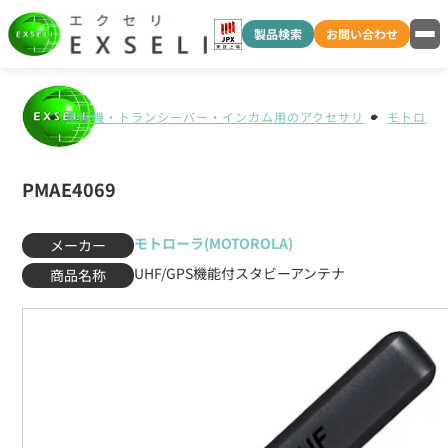
製品検索
お問い合わせ
無線機・トランシーバー・インカム用のアクセサリ
モトローラ(
PMAE4069
モトローラ(MOTOROLA)
メーカー
UHF/GPS機能付スタビーアンテナ
商品名称