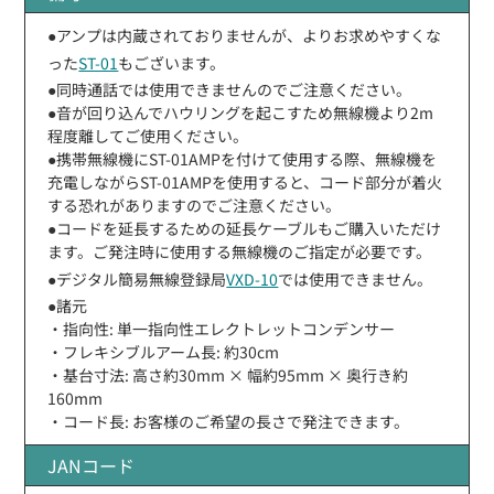
●アンプは内蔵されておりませんが、よりお求めやすくな
った
ST-01
もございます。
●同時通話では使用できませんのでご注意ください。
●音が回り込んでハウリングを起こすため無線機より2m
程度離してご使用ください。
●携帯無線機にST-01AMPを付けて使用する際、無線機を
充電しながらST-01AMPを使用すると、コード部分が着火
する恐れがありますのでご注意ください。
●コードを延長するための延長ケーブルもご購入いただけ
ます。ご発注時に使用する無線機のご指定が必要です。
●デジタル簡易無線登録局
VXD-10
では使用できません。
●諸元
・指向性: 単一指向性エレクトレットコンデンサー
・フレキシブルアーム長: 約30cm
・基台寸法: 高さ約30mm × 幅約95mm × 奥行き約
160mm
・コード長: お客様のご希望の長さで発注できます。
JANコード