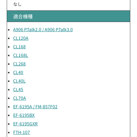
なし
適合機種
A906 P.Talk2.0 / A906 P.Talk3.0
CL120A
CL168
CL168L
CL268
CL40
CL40L
CL45
CL70A
EF-6195A / FM-857F02
EF-6195BX
EF-6195GXR
FTH-107