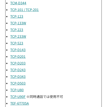
TCM-D344
TCP-101 / TCP-201
TCP-123
TCP-133W
TCP-223
TCP-233W
TCP-523
TCP-D143
TCP-D201
TCP-D203
TCP-D243
TCP-D343
TCP-D503
TCP-U80
TCP-U90F
※同時通話では使用不可
TEF-6T705A