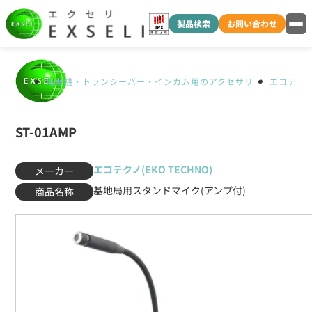
製品検索
お問い合わせ
無線機・トランシーバー・インカム用のアクセサリ
エコテクノ(
ST-01AMP
エコテクノ(EKO TECHNO)
メーカー
基地局用スタンドマイク(アンプ付)
商品名称