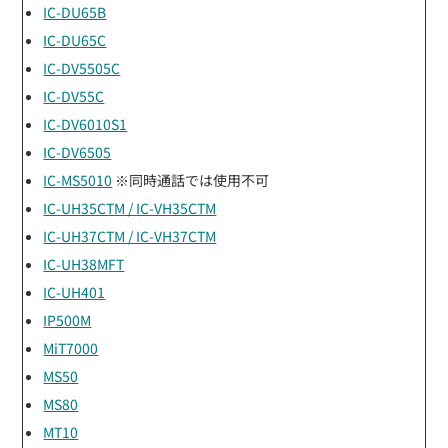
IC-DU65B
IC-DU65C
IC-DV5505C
IC-DV55C
IC-DV6010S1
IC-DV6505
IC-MS5010
※同時通話では使用不可
IC-UH35CTM / IC-VH35CTM
IC-UH37CTM / IC-VH37CTM
IC-UH38MFT
IC-UH401
IP500M
MiT7000
MS50
MS80
MT10