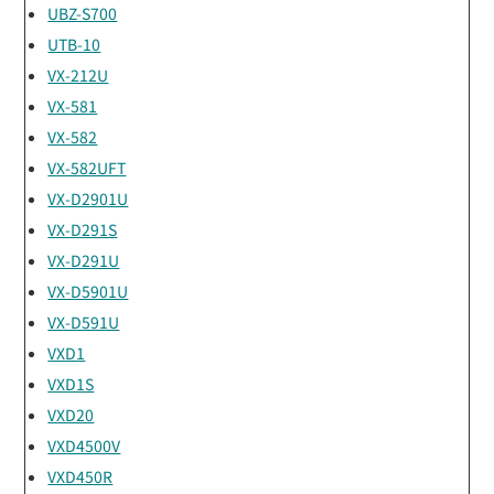
UBZ-S700
UTB-10
VX-212U
VX-581
VX-582
VX-582UFT
VX-D2901U
VX-D291S
VX-D291U
VX-D5901U
VX-D591U
VXD1
VXD1S
VXD20
VXD4500V
VXD450R