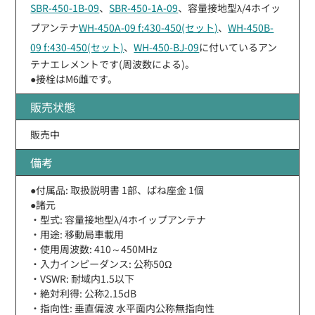
SBR-450-1B-09
、
SBR-450-1A-09
、容量接地型λ/4ホイッ
プアンテナ
WH-450A-09 f:430-450(セット)
、
WH-450B-
09 f:430-450(セット)
、
WH-450-BJ-09
に付いているアン
テナエレメントです(周波数による)。
●接栓はM6雌です。
販売状態
販売中
備考
●付属品: 取扱説明書 1部、ばね座金 1個
●諸元
・型式: 容量接地型λ/4ホイップアンテナ
・用途: 移動局車載用
・使用周波数: 410～450MHz
・入力インピーダンス: 公称50Ω
・VSWR: 耐域内1.5以下
・絶対利得: 公称2.15dB
・指向性: 垂直偏波 水平面内公称無指向性