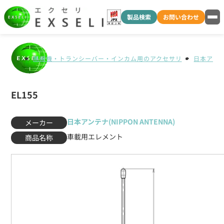
製品検索
お問い合わせ
無線機・トランシーバー・インカム用のアクセサリ
日本アンテナ
EL155
日本アンテナ(NIPPON ANTENNA)
メーカー
車載用エレメント
商品名称