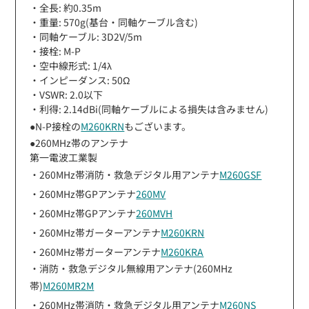
・全長: 約0.35m
・重量: 570g(基台・同軸ケーブル含む)
・同軸ケーブル: 3D2V/5m
・接栓: M-P
・空中線形式: 1/4λ
・インピーダンス: 50Ω
・VSWR: 2.0以下
・利得: 2.14dBi(同軸ケーブルによる損失は含みません)
●N-P接栓の
M260KRN
もございます。
●260MHz帯のアンテナ
第一電波工業製
・260MHz帯消防・救急デジタル用アンテナ
M260GSF
・260MHz帯GPアンテナ
260MV
・260MHz帯GPアンテナ
260MVH
・260MHz帯ガーターアンテナ
M260KRN
・260MHz帯ガーターアンテナ
M260KRA
・消防・救急デジタル無線用アンテナ(260MHz
帯)
M260MR2M
・260MHz帯消防・救急デジタル用アンテナ
M260NS