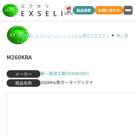
製品検索
お問い合わせ
無線機・トランシーバー・インカム用のアクセサリ
第一電波工業
M260KRA
第一電波工業(DIAMOND)
メーカー
260MHz帯ガーターアンテナ
商品名称