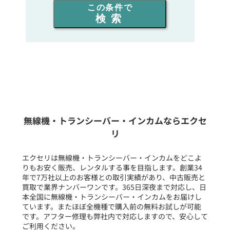
この条件で
検索
同時通話人数を選ぶ
販売
/
レンタル
/
リース
新品
/
中古
生産終了品を含む
無線機・トランシーバー・インカムならエクセ
リ
フリーワード入力(製品名等)
エクセリは無線機・トランシーバー・インカムをどこよ
りもお安く販売、レンタルする事を目指します。創業34
年で7万社以上のお客様との取引実績があり、中古販売と
選択条件をリセット
買取で業界ナンバーワンです。365日深夜まで対応し、日
本全国に無線機・トランシーバー・インカムをお届けし
ています。またほぼ全機種で購入前の無料お試しが可能
です。アフター修理も弊社内で対応しますので、安心して
ご利用ください。