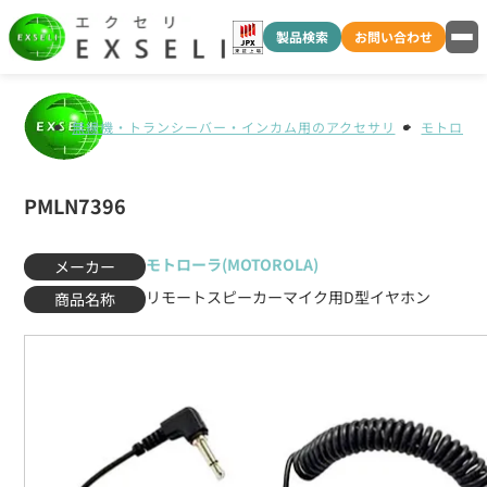
製品検索
お問い合わせ
無線機・トランシーバー・インカム用のアクセサリ
モトローラ(
PMLN7396
モトローラ(MOTOROLA)
メーカー
リモートスピーカーマイク用D型イヤホン
商品名称