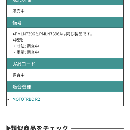
販売中
備考
●PMLN7396とPMLN7396Aは同じ製品です。
●諸元
・寸法: 調査中
・重量: 調査中
JANコード
調査中
適合機種
MOTOTRBO R2
類似商品をチェック