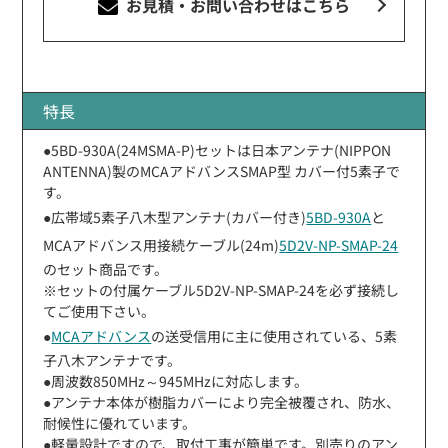
お見積・お問い合わせ
はこちら
特長
●5BD-930A(24MSMA-P)セットは日本アンテナ(NIPPON
ANTENNA)製のMCAアドバンスSMAP型 カバー付5素子で
す。
●広帯域5素子八木型アンテナ(カバー付き)
5BD-930A
と
MCAアドバンス用接続ケーブル(24m)
5D2V-NP-SMAP-24
のセット商品です。
※セットの付属ケーブル5D2V-NP-SMAP-24を必ず接続し
てご使用下さい。
●
MCAアドバンス
の送受信用に主に使用されている、5素
子八木アンテナです。
●周波数850MHz～945MHzに対応します。
●アンテナ本体が樹脂カバーにより完全被覆され、防水、
耐候性に優れています。
●軽量設計ですので、取付工事が簡単です。別売りのアン