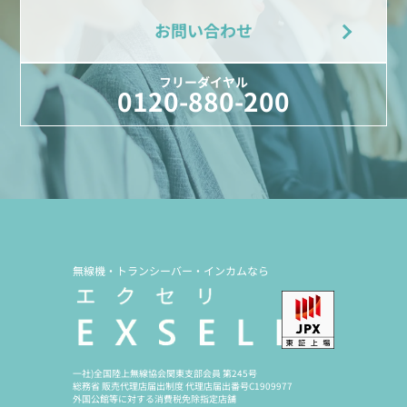
お問い合わせ
フリーダイヤル
0120-880-200
無線機・トランシーバー・インカムなら
一社)全国陸上無線協会関東支部会員 第245号
総務省 販売代理店届出制度 代理店届出番号C1909977
外国公館等に対する消費税免除指定店舗