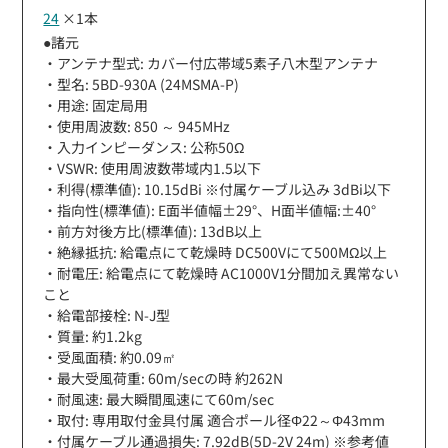
24
×1本
●諸元
・アンテナ型式: カバー付広帯域5素子八木型アンテナ
・型名: 5BD-930A (24MSMA-P)
・用途: 固定局用
・使用周波数: 850 ～ 945MHz
・入力インピーダンス: 公称50Ω
・VSWR: 使用周波数帯域内1.5以下
・利得(標準値): 10.15dBi ※付属ケーブル込み 3dBi以下
・指向性(標準値): E面半値幅±29°、H面半値幅:±40°
・前方対後方比(標準値): 13dB以上
・絶縁抵抗: 給電点にて乾燥時 DC500Vにて500MΩ以上
・耐電圧: 給電点にて乾燥時 AC1000V1分間加え異常ない
こと
・給電部接栓: N-J型
・質量: 約1.2kg
・受風面積: 約0.09㎡
・最大受風荷重: 60m/secの時 約262N
・耐風速: 最大瞬間風速にて60m/sec
・取付: 専用取付金具付属 適合ポール径Φ22～Φ43mm
・付属ケーブル通過損失: 7.92dB(5D-2V 24m) ※参考値