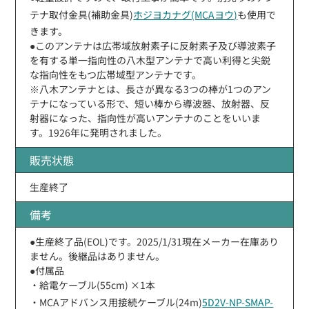
テナ取付金具(補助金具)
ホジヨカナグ(MCAヨウ)
も使用で
きます。
●このアンテナは広帯域放射素子に反射素子及び導波素子
を有する単一指向性の八木型アンテナで高い利得と尖鋭
な指向性をもつ広帯域型アンテナです。
※八木アンテナとは、長さが異なる3つの棒が1つのアン
テナになっている形で、短い棒から導波器、放射器、反
射器になった、指向性が高いアンテナのことをいいま
す。1926年に発明されました。
販売状態
生産終了
備考
●生産終了品(EOL)です。2025/1/31現在メーカー在庫あり
ません。後継品はありません。
●付属品
・給電ケーブル(55cm) ×1本
・MCAアドバンス用接続ケーブル(24m)
5D2V-NP-SMAP-