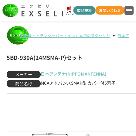
製品検索
お問い合わせ
無線機・トランシーバー・インカム用のアクセサリ
日本アンテナ
5BD-930A(24MSMA-P)セット
日本アンテナ(NIPPON ANTENNA)
メーカー
MCAアドバンスSMAP型 カバー付5素子
商品名称