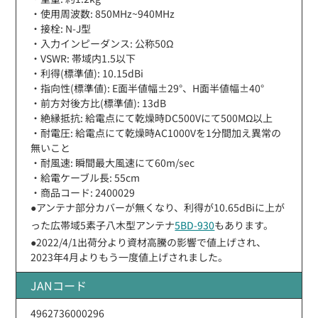
・使用周波数: 850MHz~940MHz
・接栓: N-J型
・入力インピーダンス: 公称50Ω
・VSWR: 帯域内1.5以下
・利得(標準値): 10.15dBi
・指向性(標準値): E面半値幅±29°、H面半値幅±40°
・前方対後方比(標準値): 13dB
・絶縁抵抗: 給電点にて乾燥時DC500Vにて500MΩ以上
・耐電圧: 給電点にて乾燥時AC1000Vを1分間加え異常の
無いこと
・耐風速: 瞬間最大風速にて60m/sec
・給電ケーブル長: 55cm
・商品コード: 2400029
●アンテナ部分カバーが無くなり、利得が10.65dBiに上が
った広帯域5素子八木型アンテナ
5BD-930
もあります。
●2022/4/1出荷分より資材高騰の影響で値上げされ、
2023年4月よりもう一度値上げされました。
JANコード
4962736000296