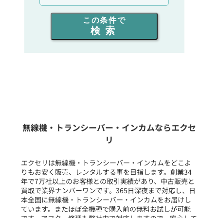
出力を選ぶ
この条件で
検索
同時通話人数を選ぶ
販売
/
レンタル
/
リース
新品
/
中古
生産終了品を含む
無線機・トランシーバー・インカムならエクセ
リ
フリーワード入力(製品名等)
エクセリは無線機・トランシーバー・インカムをどこよ
りもお安く販売、レンタルする事を目指します。創業34
年で7万社以上のお客様との取引実績があり、中古販売と
選択条件をリセット
買取で業界ナンバーワンです。365日深夜まで対応し、日
本全国に無線機・トランシーバー・インカムをお届けし
ています。またほぼ全機種で購入前の無料お試しが可能
です。アフター修理も弊社内で対応しますので、安心して