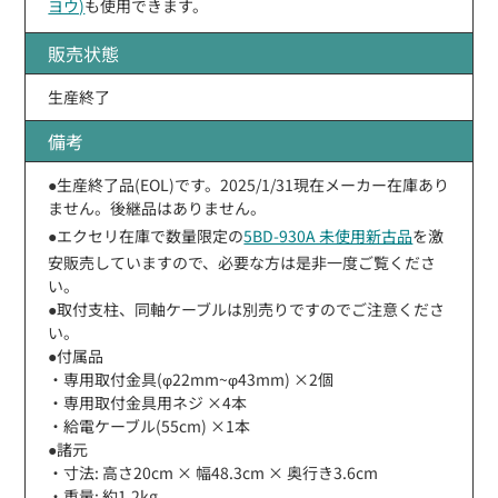
ヨウ)
も使用できます。
販売状態
生産終了
備考
●生産終了品(EOL)です。2025/1/31現在メーカー在庫あり
ません。後継品はありません。
●エクセリ在庫で数量限定の
5BD-930A 未使用新古品
を激
安販売していますので、必要な方は是非一度ご覧くださ
い。
●取付支柱、同軸ケーブルは別売りですのでご注意くださ
い。
●付属品
・専用取付金具(φ22mm~φ43mm) ×2個
・専用取付金具用ネジ ×4本
・給電ケーブル(55cm) ×1本
●諸元
・寸法: 高さ20cm × 幅48.3cm × 奥行き3.6cm
・重量: 約1.2kg