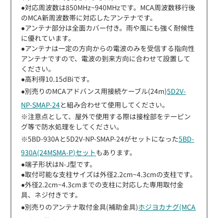
●対応周波数は850MHz~940MHzです。MCA周波数移行後
のMCA新周波数帯に対応したアンテナです。
●アンテナ部分は全面カバー付き。雨や風にも強く耐候性
に優れています。
●アンテナは一定の方向からの電波のみを受信する指向性
アンテナですので、電波の到来方向に合わせて設置して
ください。
●高利得10.15dBiです。
●別売りのMCAアドバンス用接続ケーブル(24m)
5D2V-
NP-SMAP-24
と組み合わせて使用してください。
※注意点として、屋外で使用する際は接栓部をテーピン
グ等で防水処理をしてください。
※5BD-930Aと5D2V-NP-SMAP-24がセットになった
5BD-
930A(24MSMA-P)セット
もあります。
●端子形状はN-J型です。
●取付可能な支柱サイズは外径2.2cm~4.3cmの支柱です。
●外径2.2cm~4.3cmまでの支柱に対応した専用取付金
具、ネジ付きです。
●別売りのアンテナ取付金具(補助金具)
ホジヨカナグ(MCA