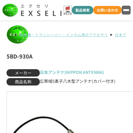
製品検索
お問い合わせ
無線機・トランシーバー・インカム用のアクセサリ
日本アンテナ
5BD-930A
日本アンテナ(NIPPON ANTENNA)
メーカー
広帯域5素子八木型アンテナ(カバー付き)
商品名称