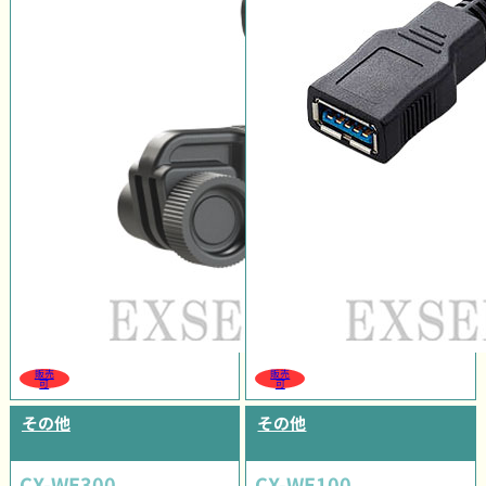
販売
販売
可
可
その他
その他
CX-WE300
CX-WE100