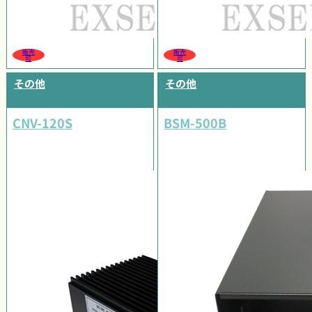
販売
販売
可
可
その他
その他
CNV-120S
BSM-500B