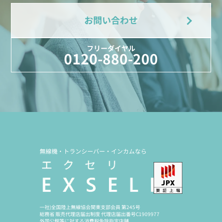
お問い合わせ
フリーダイヤル
0120-880-200
無線機・トランシーバー・インカムなら
一社)全国陸上無線協会関東支部会員 第245号
総務省 販売代理店届出制度 代理店届出番号C1909977
外国公館等に対する消費税免除指定店舗