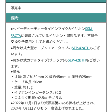
販売中
備考
●ヘビーデューティータイピンマイク&イヤホン
SSM-
58CTA
に装着されているイヤホンと同製品です。不具合
交換や予備用としてお求めください。
●耳かけ式大型オープンエアータイプの
SEP-42ATH
もござ
います。
●耳かけ式カナルタイプ(ブラック)の
SEP-42BTH
もござい
ます。
●諸元
・寸法: 高さ約50mm × 幅約45mm × 奥行約25mm
・ケーブル長: 50cm
・重量: 約15g
・イヤホンインピーダンス: 80Ω
・コネクタ形状: φ2.5㎜ モノラル
●2022年12月1日より資源高騰のため価格が上げされ、
2024年7月1日よりもう一度値上げされました。