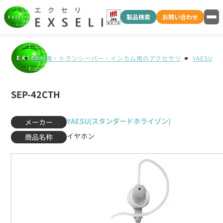
製品検索
お問い合わせ
無線機・トランシーバー・インカム用のアクセサリ
YAESU
SEP-42CTH
YAESU(スタンダードホライゾン)
メーカー
イヤホン
商品名称